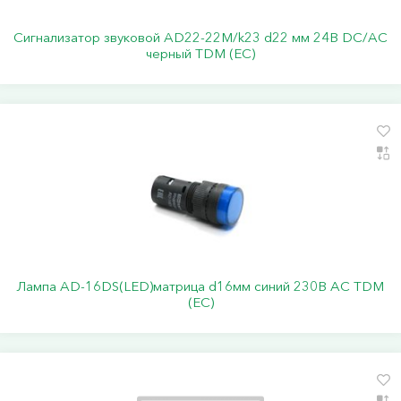
Сигнализатор звуковой AD22-22M/k23 d22 мм 24В DC/AC
черный TDM (ЕС)
Лампа AD-16DS(LED)матрица d16мм синий 230В АС TDM
(ЕС)