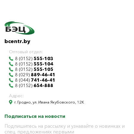
bcentr.by
Оптовый отдел:
8 (0152)
555-103
8 (0152)
555-104
8 (0152)
555-105
8 (029)
889-46-41
8 (044)
741-46-41
8 (0152)
654-888
Адрес:
г. Гродно, ул. Ивана Якубовского, 12К
Подписаться на новости
Подпишитесь на рассылку и узнавайте о новинках и
спец. предложениях первыми