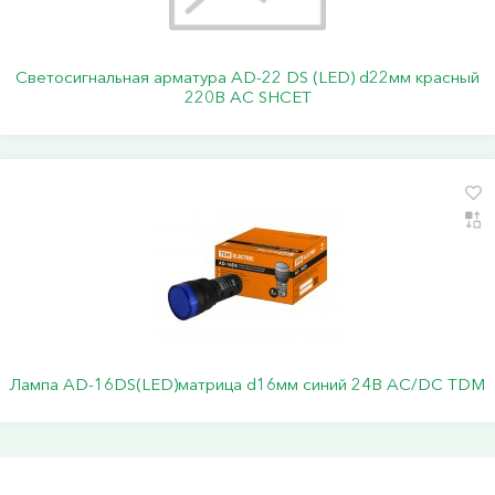
Светосигнальная арматура АD-22 DS (LED) d22мм красный
220В АС SHCET
Лампа AD-16DS(LED)матрица d16мм синий 24В AC/DC TDM