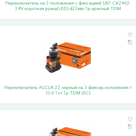
Переключатель на 2 положения с фиксацией SB7-CK2462-
24V короткая ручка(LED) d22мм 1р красный TDM
Переключатель АLСLR-22 черный на 3 фиксир.положения I-
O-II 1з+1р TDM (ЕС)