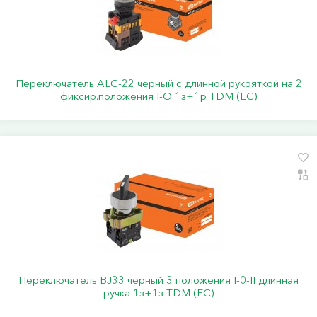
Переключатель АLС-22 черный с длинной рукояткой на 2
фиксир.положения I-O 1з+1р TDM (ЕС)
Переключатель BJ33 черный 3 положения I-0-II длинная
ручка 1з+1з TDM (ЕС)