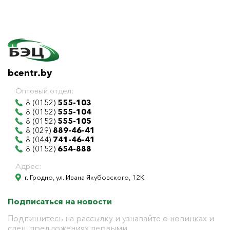
bcentr.by
Оптовый отдел:
8 (0152)
555-103
8 (0152)
555-104
8 (0152)
555-105
8 (029)
889-46-41
8 (044)
741-46-41
8 (0152)
654-888
Адрес:
г. Гродно, ул. Ивана Якубовского, 12К
Подписаться на новости
Подпишитесь на рассылку и узнавайте о новинках и
спец. предложениях первыми