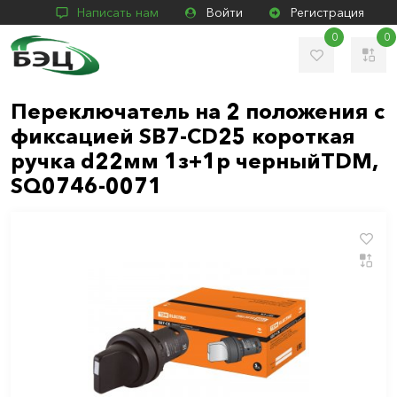
Написать нам
Войти
Регистрация
0
0
Переключатель на 2 положения с
фиксацией SB7-CD25 короткая
ручка d22мм 1з+1р черныйTDM,
SQ0746-0071