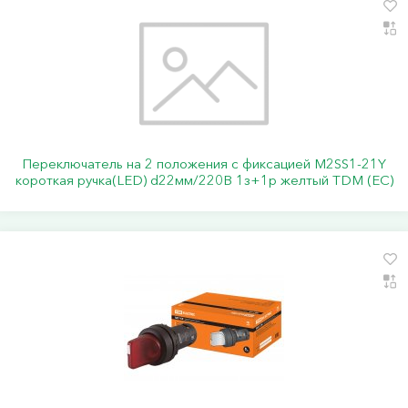
Переключатель на 2 положения с фиксацией M2SS1-21Y
короткая ручка(LED) d22мм/220B 1з+1р желтый TDM (ЕС)