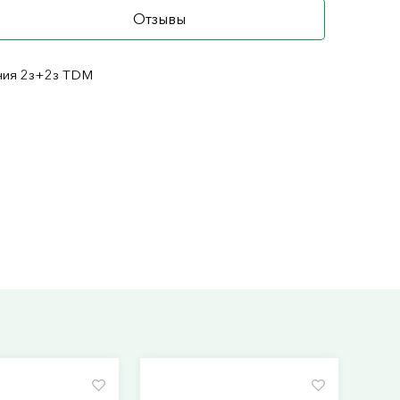
Отзывы
ния 2з+2з TDM