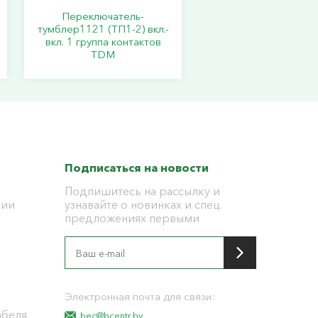
Переключатель-
тумблер1121 (ТП1-2) вкл.-
вкл. 1 группа контактов
TDM
Подписаться на новости
Подпишитесь на рассылку и
ции
узнавайте о новинках и спец.
предложениях первыми
я
Электронная почта для связи:
абеля
bec@bcentr.by