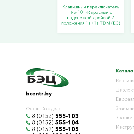
Клавишный переключатель
IRS-101-R красный с
подсветкой двойной 2
положения 1з+1з TDM (ЕС)
Катало
Вентиля
Диэлек
bcentr.by
Евроав
Заземл
Оптовый отдел:
8 (0152)
555-103
Звонки
8 (0152)
555-104
Инстру
8 (0152)
555-105