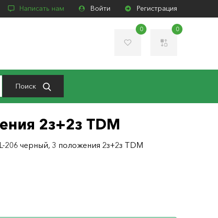
Написать нам
Войти
Регистрация
0
0
Поиск
ения 2з+2з TDM
-206 черный, 3 положения 2з+2з TDM