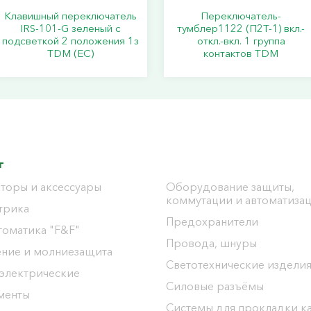
Клавишный переключатель
Переключатель-
IRS-101-G зеленый с
тумблер1122 (П2Т-1) вкл.-
подсветкой 2 положения 1з
откл.-вкл. 1 группа
TDM (ЕС)
контактов TDM
г
торы и аксессуары
Оборудование защиты,
коммутации и автоматиза
трика
Предохранители
томатика "F&F"
Провода, шнуры
ение и молниезащита
Светотехнические издели
 электрические
Силовые разъёмы
менты
Системы для прокладки к