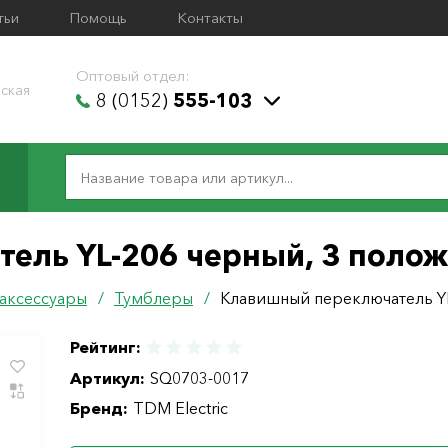
тьи
Помощь
Контакты
Оптовый отдел:
ская
8 (0152)
555-103
ель YL-206 черный, 3 полож
 аксессуары
/
Тумблеры
/
Клавишный переключатель YL
Рейтинг:
Артикул:
SQ0703-0017
Бренд:
TDM Electric