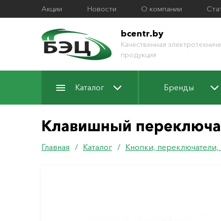
Акции
Новости
О компании
Ста
bcentr.by
Качественная электротехниче
продукция
Каталог
Бренды
Клавишный переключат
Главная
/
Каталог
/
Кнопки, переключатели,