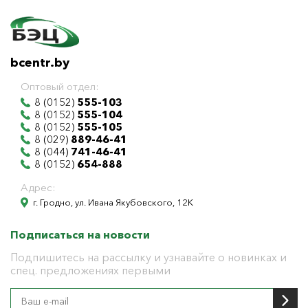
bcentr.by
Оптовый отдел:
8 (0152)
555-103
8 (0152)
555-104
8 (0152)
555-105
8 (029)
889-46-41
8 (044)
741-46-41
8 (0152)
654-888
Адрес:
г. Гродно, ул. Ивана Якубовского, 12К
Подписаться на новости
Подпишитесь на рассылку и узнавайте о новинках и
спец. предложениях первыми