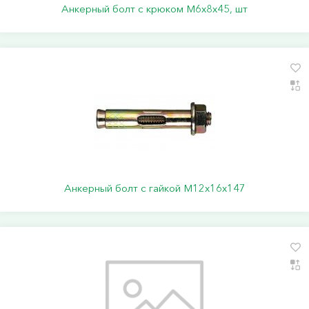
Анкерный болт с крюком М6х8х45, шт
Анкерный болт с гайкой М12х16х147