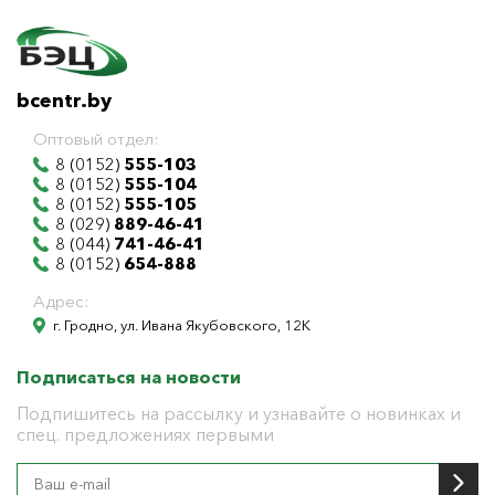
bcentr.by
Оптовый отдел:
8 (0152)
555-103
8 (0152)
555-104
8 (0152)
555-105
8 (029)
889-46-41
8 (044)
741-46-41
8 (0152)
654-888
Адрес:
г. Гродно, ул. Ивана Якубовского, 12К
Подписаться на новости
Подпишитесь на рассылку и узнавайте о новинках и
спец. предложениях первыми