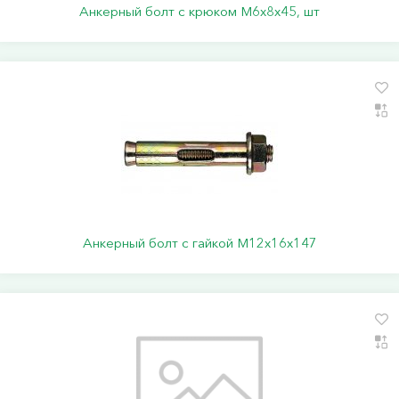
Анкерный болт с крюком М6х8х45, шт
Анкерный болт с гайкой М12х16х147