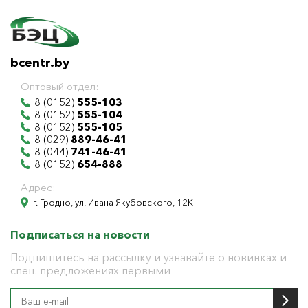
bcentr.by
Оптовый отдел:
8 (0152)
555-103
8 (0152)
555-104
8 (0152)
555-105
8 (029)
889-46-41
8 (044)
741-46-41
8 (0152)
654-888
Адрес:
г. Гродно, ул. Ивана Якубовского, 12К
Подписаться на новости
Подпишитесь на рассылку и узнавайте о новинках и
спец. предложениях первыми