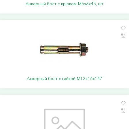
Анкерный болт с крюком М6х8х45, шт
Анкерный болт с гайкой М12х16х147