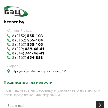
bcentr.by
Оптовый отдел:
8 (0152)
555-103
8 (0152)
555-104
8 (0152)
555-105
8 (029)
889-46-41
8 (044)
741-46-41
8 (0152)
654-888
Адрес:
г. Гродно, ул. Ивана Якубовского, 12К
Подписаться на новости
Подпишитесь на рассылку и узнавайте о новинках и
спец. предложениях первыми