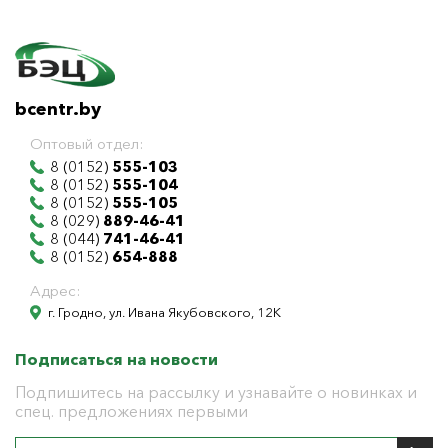
bcentr.by
Оптовый отдел:
8 (0152)
555-103
8 (0152)
555-104
8 (0152)
555-105
8 (029)
889-46-41
8 (044)
741-46-41
8 (0152)
654-888
Адрес:
г. Гродно, ул. Ивана Якубовского, 12К
Подписаться на новости
Подпишитесь на рассылку и узнавайте о новинках и
спец. предложениях первыми