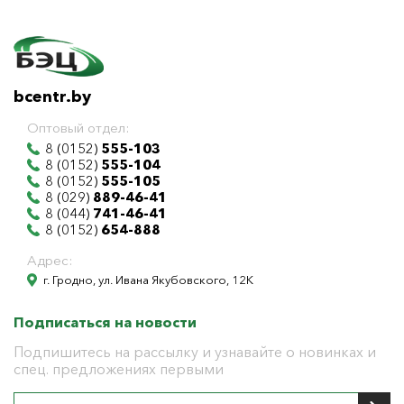
bcentr.by
Оптовый отдел:
8 (0152)
555-103
8 (0152)
555-104
8 (0152)
555-105
8 (029)
889-46-41
8 (044)
741-46-41
8 (0152)
654-888
Адрес:
г. Гродно, ул. Ивана Якубовского, 12К
Подписаться на новости
Подпишитесь на рассылку и узнавайте о новинках и
спец. предложениях первыми