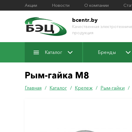
Акции
Новости
О компании
Ста
bcentr.by
Качественная электротехниче
продукция
Каталог
Бренды
Рым-гайка М8
Главная
/
Каталог
/
Крепеж
/
Рым-гайки
/