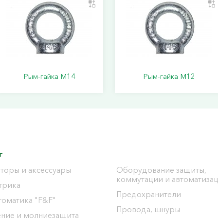
Рым-гайка М14
Рым-гайка М12
г
торы и аксессуары
Оборудование защиты,
коммутации и автоматиза
трика
Предохранители
томатика "F&F"
Провода, шнуры
ение и молниезащита