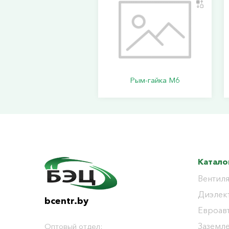
Рым-гайка М6
Катало
Вентиля
Диэлек
bcentr.by
Евроав
Заземл
Оптовый отдел: