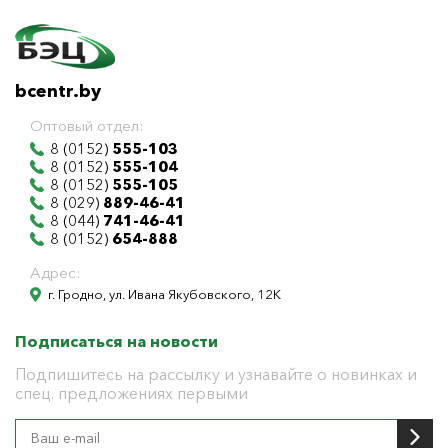
bcentr.by
Оптовый отдел:
8 (0152)
555-103
8 (0152)
555-104
8 (0152)
555-105
8 (029)
889-46-41
8 (044)
741-46-41
8 (0152)
654-888
Адрес:
г. Гродно, ул. Ивана Якубовского, 12К
Подписаться на новости
Подпишитесь на рассылку и узнавайте о новинках и
спец. предложениях первыми