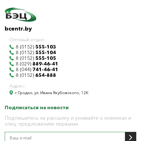
bcentr.by
Оптовый отдел:
8 (0152)
555-103
8 (0152)
555-104
8 (0152)
555-105
8 (029)
889-46-41
8 (044)
741-46-41
8 (0152)
654-888
Адрес:
г. Гродно, ул. Ивана Якубовского, 12К
Подписаться на новости
Подпишитесь на рассылку и узнавайте о новинках и
спец. предложениях первыми