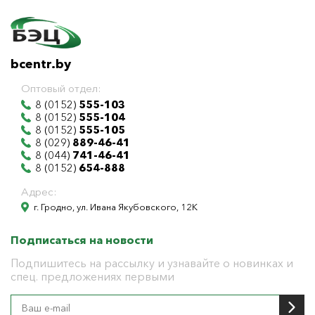
bcentr.by
Оптовый отдел:
8 (0152)
555-103
8 (0152)
555-104
8 (0152)
555-105
8 (029)
889-46-41
8 (044)
741-46-41
8 (0152)
654-888
Адрес:
г. Гродно, ул. Ивана Якубовского, 12К
Подписаться на новости
Подпишитесь на рассылку и узнавайте о новинках и
спец. предложениях первыми