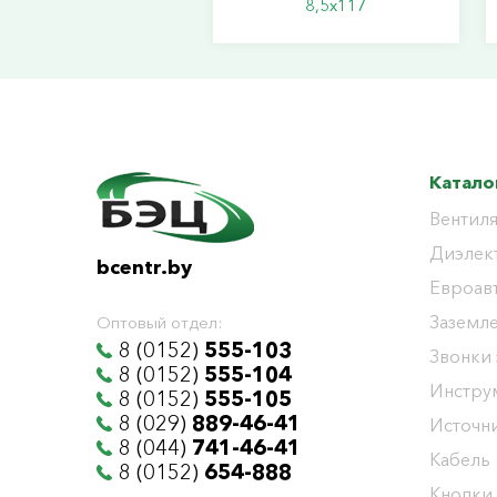
8,5х117
Катало
Вентиля
Диэлек
bcentr.by
Евроав
Заземл
Оптовый отдел:
8 (0152)
555-103
Звонки
8 (0152)
555-104
Инстру
8 (0152)
555-105
8 (029)
889-46-41
Источни
8 (044)
741-46-41
Кабель
8 (0152)
654-888
Кнопки,