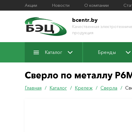
Акции
Новости
О компании
Ста
bcentr.by
Качественная электротехниче
продукция
Каталог
Бренды
Сверло по металлу Р6
Главная
/
Каталог
/
Крепеж
/
Сверла
/
Св