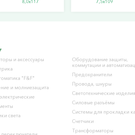
8,0х117
7,5х109
г
торы и аксессуары
Оборудование защиты,
коммутации и автоматиза
трика
Предохранители
томатика "F&F"
Провода, шнуры
ение и молниезащита
Светотехнические издели
 электрические
Силовые разъёмы
менты
Системы для прокладки к
ки света
Счетчики
Трансформаторы
 переключатели,