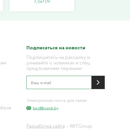
7,0х109
Подписаться на новости
Подпишитесь на рассылку и
ции
узнавайте о новинках и спец.
предложениях первыми
я
Электронная почта для связи:
абеля
bec@bcentr.by
Разработка сайта
— MITGroup