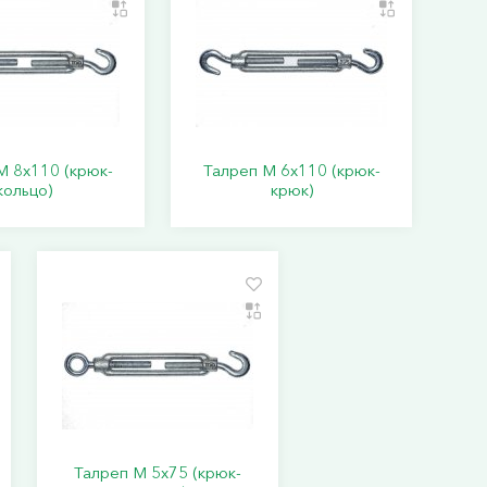
М 8х110 (крюк-
Талреп М 6х110 (крюк-
кольцо)
крюк)
Талреп М 5х75 (крюк-