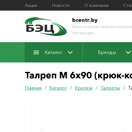
Акции
Новости
О компании
Ста
bcentr.by
Качественная электротехниче
продукция
Каталог
Бренды
Талреп М 6х90 (крюк-к
Главная
/
Каталог
/
Крепеж
/
Талрепы
/
Т