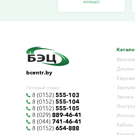
кольцо)
Катало
Вентиля
Диэлек
bcentr.by
Евроав
Заземл
Оптовый отдел:
8 (0152)
555-103
Звонки
8 (0152)
555-104
Инстру
8 (0152)
555-105
8 (029)
889-46-41
Источни
8 (044)
741-46-41
Кабель
8 (0152)
654-888
Кнопки,