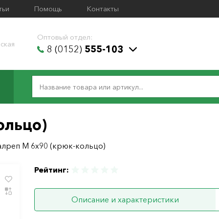
тьи
Помощь
Контакты
Оптовый отдел:
ская
8 (0152)
555-103
ольцо)
алреп М 6х90 (крюк-кольцо)
Рейтинг:
Описание и характеристики