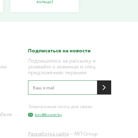
кольцо)
Подписаться на новости
Подпишитесь на рассылку и
ции
узнавайте о новинках и спец.
предложениях первыми
я
Электронная почта для связи:
абеля
bec@bcentr.by
Разработка сайта
— MITGroup