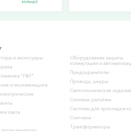
кольцо)
г
торы и аксессуары
Оборудование защиты,
коммутации и автоматиза
трика
Предохранители
томатика "F&F"
Провода, шнуры
ение и молниезащита
Светотехнические издели
 электрические
Силовые разъёмы
менты
Системы для прокладки к
ки света
Счетчики
Трансформаторы
 переключатели,