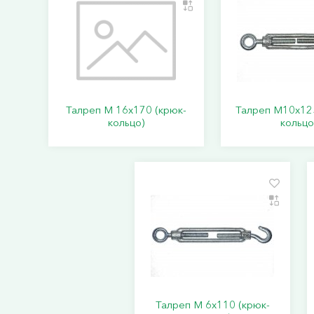
Талреп М 16х170 (крюк-
Талреп М10х125
кольцо)
кольцо
Талреп М 6х110 (крюк-