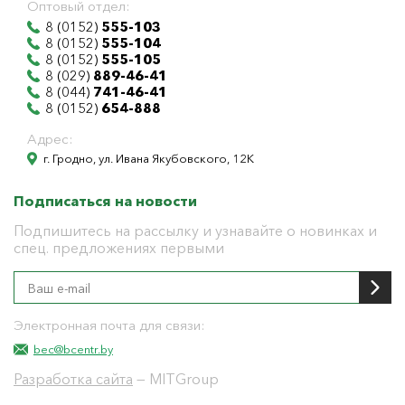
Оптовый отдел:
8 (0152)
555-103
8 (0152)
555-104
8 (0152)
555-105
8 (029)
889-46-41
8 (044)
741-46-41
8 (0152)
654-888
Адрес:
г. Гродно, ул. Ивана Якубовского, 12К
Подписаться на новости
Подпишитесь на рассылку и узнавайте о новинках и
спец. предложениях первыми
Электронная почта для связи:
bec@bcentr.by
Разработка сайта
— MITGroup