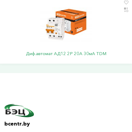
Диф.автомат АД12 2Р 20А 30мА TDM
bcentr.by