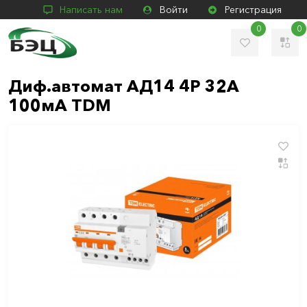
Написать нам
Войти
Регистрация
0
0
Диф.автомат АД14 4Р 32А
100мА TDM