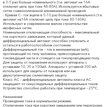
в 3-5 раз больше номинального (т.е. автомат на 16А
отключит цепь при токе 48-80А). Используется вбытовых
сетях сзамоноличенной алюминиевой проводкой.
- Кривая С– ток вцепи в 5-10 раз больше номинального (т.е.
автомат на16А отключит цепь при токе 80-160А).
Используют в современном жилом строительстве
ивофисных сетях.
Номинальная отключающая способность – максимальный
ток короткого замыкания, который данный
дифференциальный автомат способен отключить и
остаться в работоспособном состоянии.
Дифференциальный ток – ток в миллиамперах (мА),
протекающий по телу человека, прикоснувшегося к
токоведущей части и стоящего на токопроводящем полу.
Для защиты от поражения используют аппараты с
уставками 10, 30 и 100мА. Аппараты с уставкой 300 мА
используют для защиты от пожаров или как
двухступенчатую селективную защиту.
Класс АС – дифференциальные автоматы класса АС
защищают от синусоидальных дифференциальных токов.
Устройство способно работать при температуре −25°С.
Назначение
Проведение тока в нормальном режиме.
Отключение тока при коротких замыканиях или перегрузке.