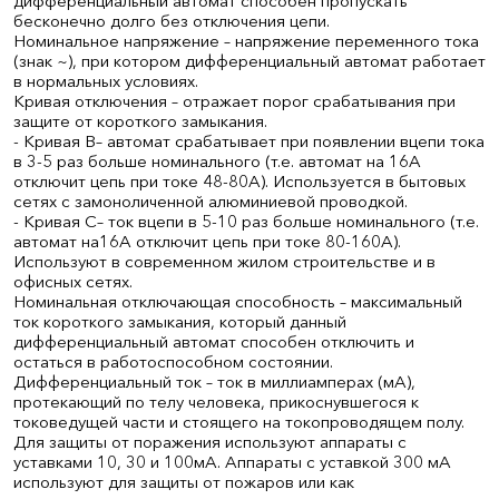
дифференциальный автомат способен пропускать
бесконечно долго без отключения цепи.
Номинальное напряжение – напряжение переменного тока
(знак ~), при котором дифференциальный автомат работает
в нормальных условиях.
Кривая отключения – отражает порог срабатывания при
защите от короткого замыкания.
- Кривая B– автомат срабатывает при появлении вцепи тока
в 3-5 раз больше номинального (т.е. автомат на 16А
отключит цепь при токе 48-80А). Используется в бытовых
сетях с замоноличенной алюминиевой проводкой.
- Кривая С– ток вцепи в 5-10 раз больше номинального (т.е.
автомат на16А отключит цепь при токе 80-160А).
Используют в современном жилом строительстве и в
офисных сетях.
Номинальная отключающая способность – максимальный
ток короткого замыкания, который данный
дифференциальный автомат способен отключить и
остаться в работоспособном состоянии.
Дифференциальный ток – ток в миллиамперах (мА),
протекающий по телу человека, прикоснувшегося к
токоведущей части и стоящего на токопроводящем полу.
Для защиты от поражения используют аппараты с
уставками 10, 30 и 100мА. Аппараты с уставкой 300 мА
используют для защиты от пожаров или как