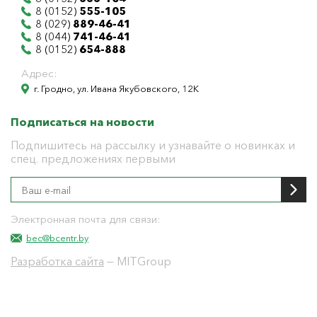
8 (0152)
555-105
8 (029)
889-46-41
8 (044)
741-46-41
8 (0152)
654-888
Адрес:
г. Гродно, ул. Ивана Якубовского, 12К
Подписаться на новости
Подпишитесь на рассылку и узнавайте о новинках и
спец. предложениях первыми
Электронная почта для связи:
bec@bcentr.by
Разработка сайта
— MITGroup
Общество с ограниченной ответственностью
"БелЭнергоЦентр"
Юридический адрес г. Гродно ул. И.Якубовского 12 к