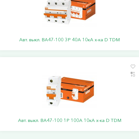
Авт. выкл. ВА47-100 3Р 40А 10кА х-ка D TDM
Авт. выкл. ВА47-100 1Р 100А 10кА х-ка D TDМ