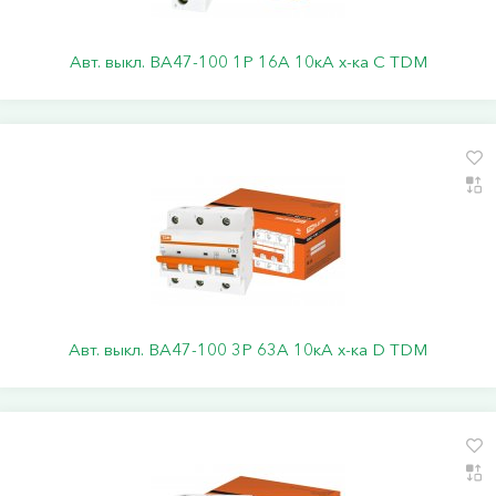
Авт. выкл. ВА47-100 1Р 16А 10кА х-ка С TDM
Авт. выкл. ВА47-100 3Р 63А 10кА х-ка D TDM