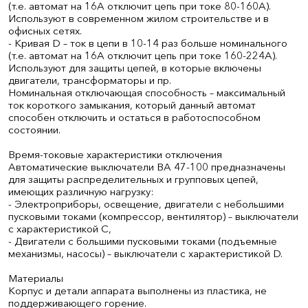
(т.е. автомат на 16А отключит цепь при токе 80-160А).
Используют в современном жилом строительстве и в
офисных сетях.
- Кривая D – ток в цепи в 10-14 раз больше номинального
(т.е. автомат на 16А отключит цепь при токе 160-224А).
Используют для защиты цепей, в которые включены
двигатели, трансформаторы и пр.
Номинальная отключающая способность – максимальный
ток короткого замыкания, который данный автомат
способен отключить и остаться в работоспособном
состоянии.
Время-токовые характеристики отключения
Автоматические выключатели ВА 47-100 предназначены
для защиты распределительных и групповых цепей,
имеющих различную нагрузку:
- Электроприборы, освещение, двигатели с небольшими
пусковыми токами (компрессор, вентилятор) – выключатели
с характеристикой C,
- Двигатели с большими пусковыми токами (подъемные
механизмы, насосы) – выключатели с характеристикой D.
Материалы
Корпус и детали аппарата выполнены из пластика, не
поддерживающего горение.