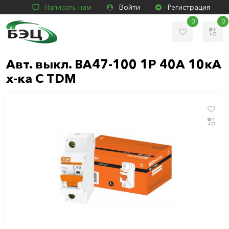
Написать нам
Войти
Регистрация
0
0
Авт. выкл. ВА47-100 1Р 40А 10кА
х-ка С TDM