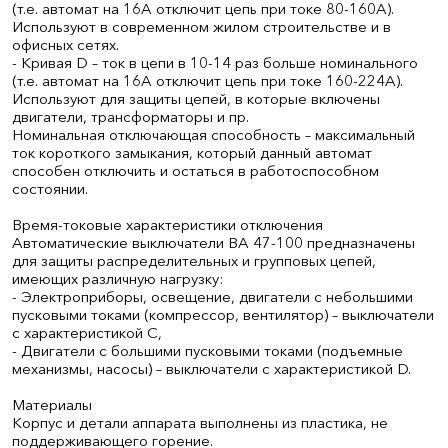
(т.е. автомат на 16А отключит цепь при токе 80-160А).
Используют в современном жилом строительстве и в
офисных сетях.
- Кривая D – ток в цепи в 10-14 раз больше номинального
(т.е. автомат на 16А отключит цепь при токе 160-224А).
Используют для защиты цепей, в которые включены
двигатели, трансформаторы и пр.
Номинальная отключающая способность – максимальный
ток короткого замыкания, который данный автомат
способен отключить и остаться в работоспособном
состоянии.
Время-токовые характеристики отключения
Автоматические выключатели ВА 47-100 предназначены
для защиты распределительных и групповых цепей,
имеющих различную нагрузку:
- Электроприборы, освещение, двигатели с небольшими
пусковыми токами (компрессор, вентилятор) – выключатели
с характеристикой C,
- Двигатели с большими пусковыми токами (подъемные
механизмы, насосы) – выключатели с характеристикой D.
Материалы
Корпус и детали аппарата выполнены из пластика, не
поддерживающего горение.