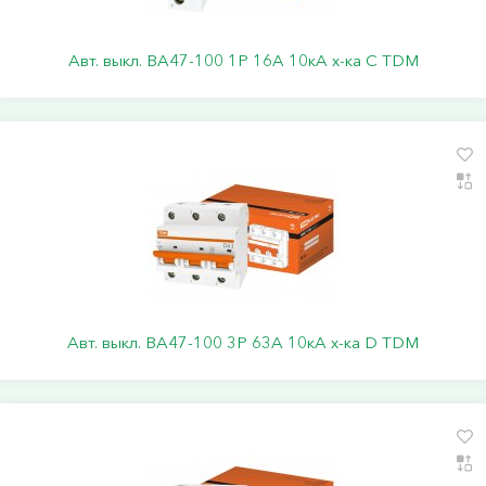
Авт. выкл. ВА47-100 1Р 16А 10кА х-ка С TDM
Авт. выкл. ВА47-100 3Р 63А 10кА х-ка D TDM