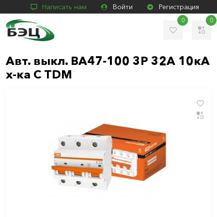
Написать нам
Войти
Регистрация
0
0
Авт. выкл. ВА47-100 3Р 32А 10кА
х-ка С TDM