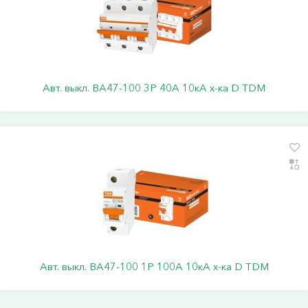
Авт. выкл. ВА47-100 3Р 40А 10кА х-ка D TDM
Авт. выкл. ВА47-100 1Р 100А 10кА х-ка D TDМ