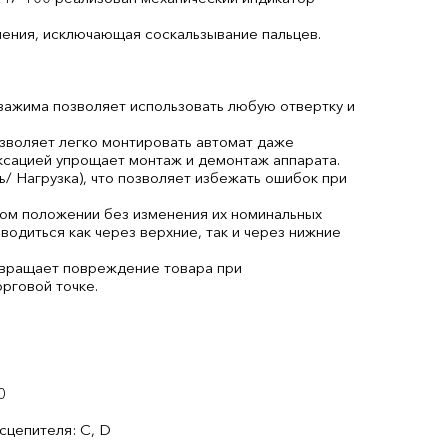
ления, исключающая соскальзывание пальцев.
 зажима позволяет использовать любую отвертку и
озволяет легко монтировать автомат даже
иксацией упрощает монтаж и демонтаж аппарата.
/ Нагрузка), что позволяет избежать ошибок при
ом положении без изменения их номинальных
одиться как через верхние, так и через нижние
твращает повреждение товара при
рговой точке.
0
0
сцепителя: C, D