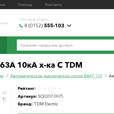
тьи
Помощь
Контакты
Оптовый отдел:
ская
8 (0152)
555-103
 63А 10кА х-ка С TDM
ие
/
Автоматические выключатели серии ВА47-100
/
Ав
Рейтинг:
Артикул:
SQ0207-0075
Бренд:
TDM Electric