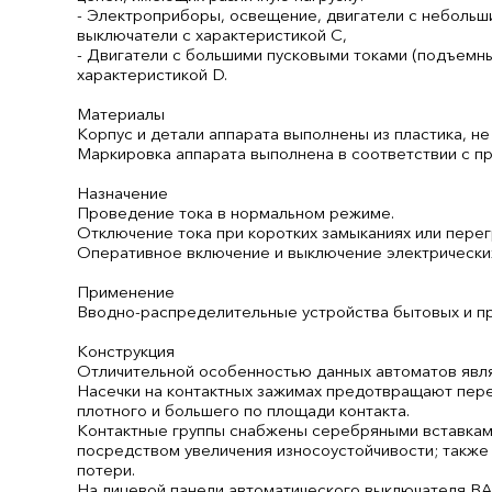
- Электроприборы, освещение, двигатели с небольши
выключатели с характеристикой C,
- Двигатели с большими пусковыми токами (подъемны
характеристикой D.
Материалы
Корпус и детали аппарата выполнены из пластика, 
Маркировка аппарата выполнена в соответствии с п
Назначение
Проведение тока в нормальном режиме.
Отключение тока при коротких замыканиях или перег
Оперативное включение и выключение электрически
Применение
Вводно-распределительные устройства бытовых и п
Конструкция
Отличительной особенностью данных автоматов явля
Насечки на контактных зажимах предотвращают пере
плотного и большего по площади контакта.
Контактные группы снабжены серебряными вставками
посредством увеличения износоустойчивости; также
потери.
На лицевой панели автоматического выключателя В