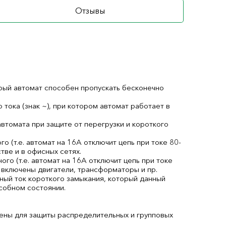
Отзывы
торый автомат способен пропускать бесконечно
ока (знак ~), при котором автомат работает в
втомата при защите от перегрузки и короткого
го (т.е. автомат на 16А отключит цепь при токе 80-
ве и в офисных сетях.
ного (т.е. автомат на 16А отключит цепь при токе
 включены двигатели, трансформаторы и пр.
ый ток короткого замыкания, который данный
собном состоянии.
ены для защиты распределительных и групповых