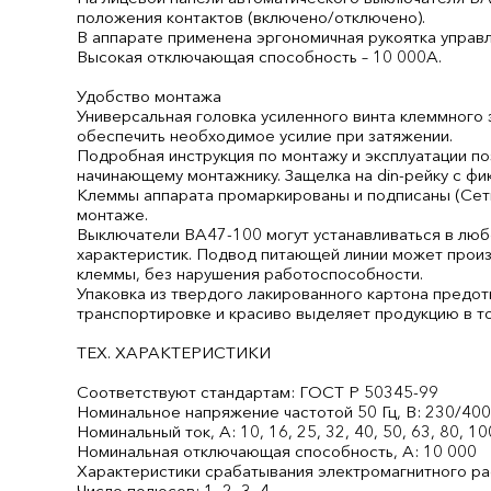
положения контактов (включено/отключено).
В аппарате применена эргономичная рукоятка управ
Высокая отключающая способность – 10 000А.
Удобство монтажа
Универсальная головка усиленного винта клеммного
обеспечить необходимое усилие при затяжении.
Подробная инструкция по монтажу и эксплуатации п
начинающему монтажнику. Защелка на din-рейку с ф
Клеммы аппарата промаркированы и подписаны (Сеть
монтаже.
Выключатели ВА47-100 могут устанавливаться в люб
характеристик. Подвод питающей линии может произв
клеммы, без нарушения работоспособности.
Упаковка из твердого лакированного картона предо
транспортировке и красиво выделяет продукцию в то
ТЕХ. ХАРАКТЕРИСТИКИ
Соответствуют стандартам: ГОСТ Р 50345-99
Номинальное напряжение частотой 50 Гц, В: 230/40
Номинальный ток, А: 10, 16, 25, 32, 40, 50, 63, 80, 10
Номинальная отключающая способность, А: 10 000
Характеристики срабатывания электромагнитного ра
Число полюсов: 1, 2, 3, 4