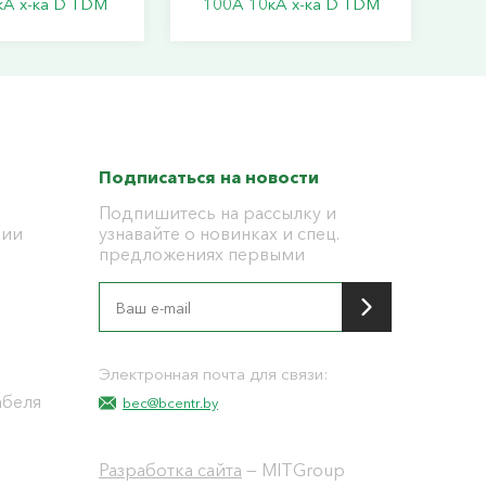
кА х-ка D TDM
100А 10кА х-ка D TDМ
Подписаться на новости
Подпишитесь на рассылку и
ции
узнавайте о новинках и спец.
предложениях первыми
я
Электронная почта для связи:
абеля
bec@bcentr.by
Разработка сайта
— MITGroup