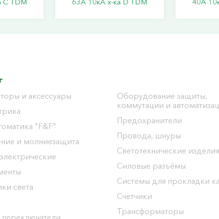
а С TDM
63А 10кА х-ка D TDM
40А 10
г
торы и аксессуары
Оборудование защиты,
коммутации и автоматиза
трика
Предохранители
томатика "F&F"
Провода, шнуры
ение и молниезащита
Светотехнические издели
 электрические
Силовые разъёмы
менты
Системы для прокладки к
ки света
Счетчики
Трансформаторы
 переключатели,