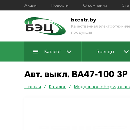
Акции
Новости
О компании
Ста
bcentr.by
Качественная электротехниче
продукция
Каталог
Бренды
Авт. выкл. ВА47-100 3Р
Главная
/
Каталог
/
Модульное оборудован