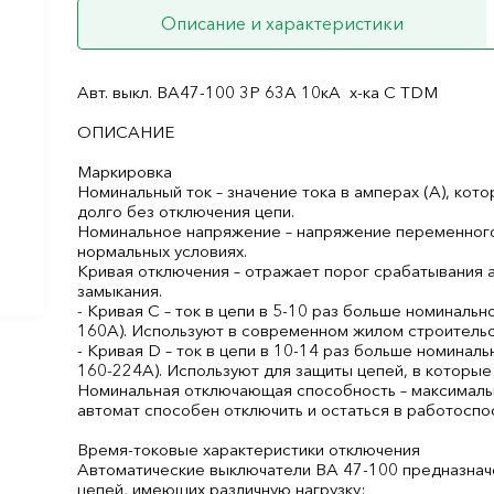
Описание и характеристики
Авт. выкл. ВА47-100 3Р 63А 10кА х-ка С TDM
ОПИСАНИЕ
Маркировка
Номинальный ток – значение тока в амперах (А), ко
долго без отключения цепи.
Номинальное напряжение – напряжение переменного т
нормальных условиях.
Кривая отключения – отражает порог срабатывания а
замыкания.
- Кривая С – ток в цепи в 5-10 раз больше номинально
160А). Используют в современном жилом строительст
- Кривая D – ток в цепи в 10-14 раз больше номиналь
160-224А). Используют для защиты цепей, в которые
Номинальная отключающая способность – максимальн
автомат способен отключить и остаться в работоспо
Время-токовые характеристики отключения
Автоматические выключатели ВА 47-100 предназнач
цепей, имеющих различную нагрузку: