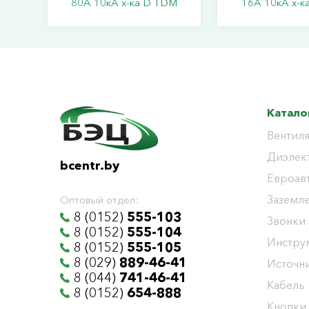
80А 10кА х-ка D TDM
16А 10кА х-к
Катало
Вентиля
Диэлек
bcentr.by
Евроав
Заземл
Оптовый отдел:
8 (0152)
555-103
Звонки
8 (0152)
555-104
Инстру
8 (0152)
555-105
8 (029)
889-46-41
Источни
8 (044)
741-46-41
Кабель
8 (0152)
654-888
Кнопки,