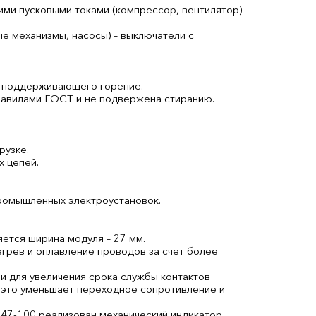
ми пусковыми токами (компрессор, вентилятор) –
е механизмы, насосы) – выключатели с
не поддерживающего горение.
равилами ГОСТ и не подвержена стиранию.
рузке.
х цепей.
ромышленных электроустановок.
ется ширина модуля – 27 мм.
грев и оплавление проводов за счет более
 для увеличения срока службы контактов
 это уменьшает переходное сопротивление и
А47-100 реализован механический индикатор