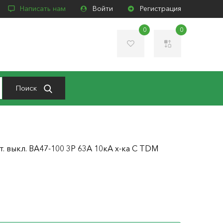
Написать нам
Войти
Регистрация
0
0
Поиск
т. выкл. ВА47-100 3Р 63А 10кА х-ка С TDM