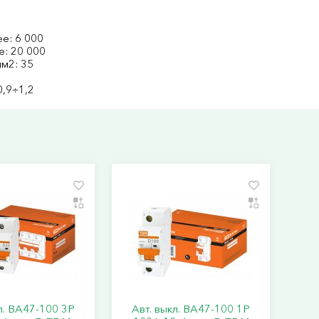
ее: 6 000
е: 20 000
м2: 35
0,9÷1,2
л. ВА47-100 3Р
Авт. выкл. ВА47-100 1Р