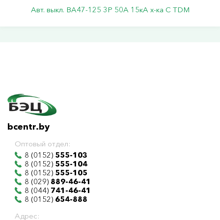
Авт. выкл. ВА47-125 3Р 50А 15кА х-ка С TDM
bcentr.by
Оптовый отдел:
8 (0152)
555-103
8 (0152)
555-104
8 (0152)
555-105
8 (029)
889-46-41
8 (044)
741-46-41
8 (0152)
654-888
Адрес: