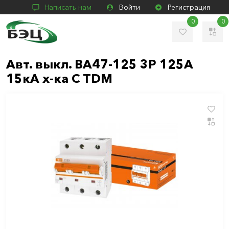
Написать нам
Войти
Регистрация
0
0
Авт. выкл. ВА47-125 3Р 125А
15кА х-ка С TDM