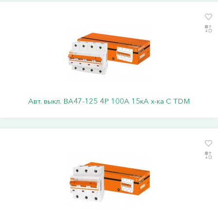
Авт. выкл. ВА47-125 4Р 100А 15кА х-ка С TDM