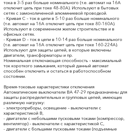
тока в 3-5 раз больше номинального (т.е. автомат на 16А
отключит цепь при токе 48-80А). Используют в бытовых
сетях с замоноличенной алюминиевой проводкой.
- Кривая С – ток в цепи в 5-10 раз больше номинального
(т.е. автомат на 16А отключит цепь при токе 80-160А).
Используют в современном жилом строительстве и в
офисных сетях.
- Кривая D – ток в цепи в 10-14 раз больше номинального
(т.е. автомат на 16А отключит цепь при токе 160-224А).
Используют для защиты цепей, в которые включены
двигатели, трансформаторы и пр.
Номинальная отключающая способность – максимальный
ток короткого замыкания, который данный автомат
способен отключить и остаться в работоспособном
состоянии.
Время-токовые характеристики отключения
Автоматические выключатели ВА 47-29 предназначены для
защиты распределительных и групповых цепей, имеющих
различную нагрузку:
- электроприборы, освещение – выключатели с
характеристикой В,
- двигатели с небольшими пусковыми токами (компрессор,
вентилятор) – выключатели с характеристикой C,
- двигатели с большими пусковыми токами (подъемные