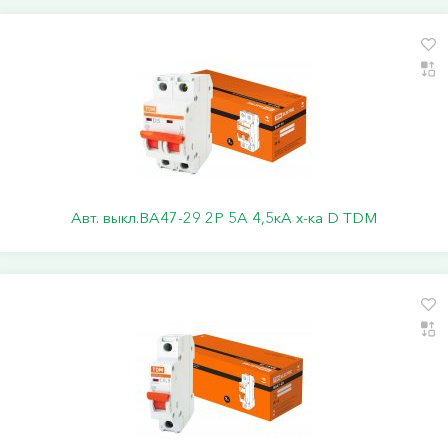
Авт. выкл.ВА47-29 2Р 5А 4,5кА х-ка D TDM