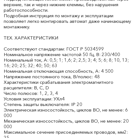
верхние, так и через нижние клеммы, без нарушения
работоспособности.
Подробная инструкция по монтажу и эксплуатации
позволяет легко монтировать автомат даже начинающему
монтажнику.
ТЕХ. ХАРАКТЕРИСТИКИ
Соответствуют стандартам: ГОСТ Р 50345­99
Номинальное напряжение частотой 50 Гц, В: 230/400
Номинальный ток, А: 0,5; 1; 1,6; 2; 2,5; 3; 4; 5; 6; 8; 10, 13;
16; 20; 25; 32; 40; 50; 63
Номинальная отключающая способность, А: 4 500
Напряжение постоянного тока, В/полюс: 48
Характеристики срабатывания электромагнитного
расцепителя: В, С, D
Число полюсов: 1, 2, 3, 4
Условия эксплуатации: УХл4
Степень защиты выключателя: IP 20
Электрическая износостойкость, циклов В­О, не менее: 6
000
Механическая износостойкость, циклов В­О, не менее: 20
000
Максимальное сечение присоединяемых проводов, мм2:
25