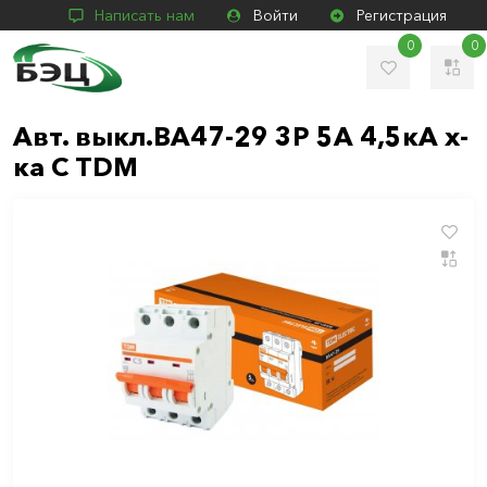
Написать нам
Войти
Регистрация
0
0
Авт. выкл.ВА47-29 3Р 5А 4,5кА х-
ка С TDM