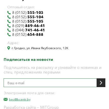
Оптовый отдел:
8 (0152)
555-103
8 (0152)
555-104
8 (0152)
555-105
8 (029)
889-46-41
8 (044)
741-46-41
8 (0152)
654-888
Адрес:
г. Гродно, ул. Ивана Якубовского, 12К
Подписаться на новости
Подпишитесь на рассылку и узнавайте о новинках и
спец. предложениях первыми
Электронная почта для связи:
bec@bcentr.by
Разработка сайта
— MITGroup