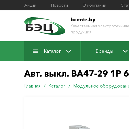
Акции
Новости
О компании
Ста
bcentr.by
Качественная электротехниче
продукция
Каталог
Бренды
Авт. выкл. ВА47-29 1Р 
Главная
/
Каталог
/
Модульное оборудован