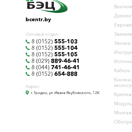
Вентиля
Диэлек
bcentr.by
Евроав
Заземл
Оптовый отдел:
8 (0152)
555-103
Звонки
8 (0152)
555-104
Инстру
8 (0152)
555-105
8 (029)
889-46-41
Источни
8 (044)
741-46-41
Кабель
8 (0152)
654-888
Кнопки,
аксесс
Адрес:
г. Гродно, ул. Ивана Якубовского, 12К
Крепеж
Модуль
Монтаж
Обогре