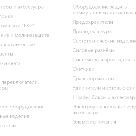
торы и аксессуары
Оборудование защиты,
коммутации и автоматиза
трика
Предохранители
томатика "F&F"
Провода, шнуры
ение и молниезащита
Светотехнические издели
 электрические
Силовые разъёмы
менты
Системы для прокладки к
ки света
Счетчики
Трансформаторы
 переключатели,
уары
Удлинители и сетевые фи
Шкафы, боксы и аксессуар
ное оборудование
Электроустановочные изд
аксессуары
ные изделия
Элементы питания
ватели