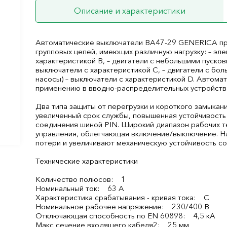
Описание и характеристики
Автоматические выключатели ВА47-29 GENERICA пр
групповых цепей, имеющих различную нагрузку: – эл
характеристикой В, – двигатели с небольшими пусков
выключатели с характеристикой C, – двигатели с бо
насосы) – выключатели с характеристикой D. Автом
применению в вводно-распределительных устройства
Два типа защиты от перегрузки и короткого замыкан
увеличенный срок службы, повышенная устойчивость
соединения шиной PIN. Широкий диапазон рабочих те
управления, облегчающая включение/выключение. Н
потери и увеличивают механическую устойчивость с
Технические характеристики
Количество полюсов: 1
Номинальный ток: 63 А
Характеристика срабатывания - кривая тока: C
Номинальное рабочее напряжение: 230/400 В
Отключающая способность по EN 60898: 4,5 кА
Макс сечение входящего кабеля2: 25 мм