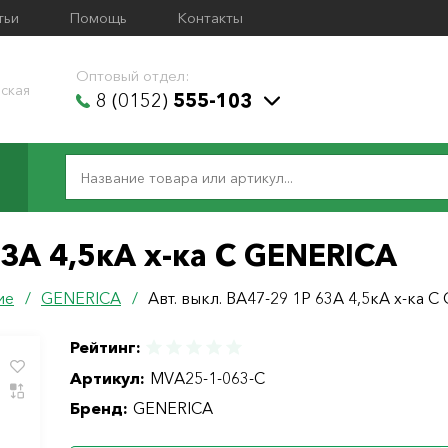
тьи
Помощь
Контакты
Оптовый отдел:
ская
8 (0152)
555-103
63А 4,5кА х-ка С GENERICA
ие
/
GENERICA
/
Авт. выкл. ВА47-29 1Р 63А 4,5кА х-ка 
Рейтинг:
Артикул:
MVA25-1-063-C
Бренд:
GENERICA