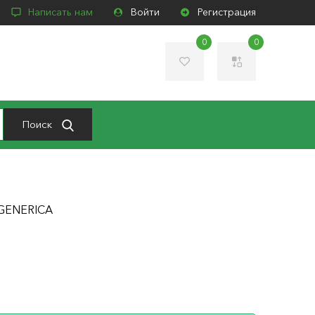
Написать нам
Войти
Регистрация
0
0
Поиск
С GENERICA