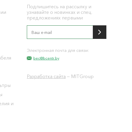
Подпишитесь на рассылку и
ции
узнавайте о новинках и спец.
предложениях первыми
я
Электронная почта для связи:
абеля
bec@bcentr.by
Разработка сайта
— MITGroup
льтры
ы
елия и