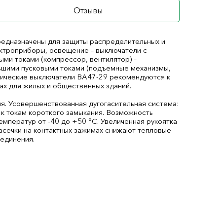
Отзывы
едназначены для защиты распределительных и
ектроприборы, освещение – выключатели с
ыми токами (компрессор, вентилятор) –
льшими пусковыми токами (подъемные механизмы,
атические выключатели ВА47-29 рекомендуются к
х для жилых и общественных зданий.
ия. Усовершенствованная дугогасительная система:
 к токам короткого замыкания. Возможность
мператур от -40 до +50 °С. Увеличенная рукоятка
асечки на контактных зажимах снижают тепловые
оединения.