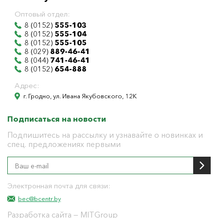
Оптовый отдел:
8 (0152)
555-103
8 (0152)
555-104
8 (0152)
555-105
8 (029)
889-46-41
8 (044)
741-46-41
8 (0152)
654-888
Адрес:
г. Гродно, ул. Ивана Якубовского, 12К
Подписаться на новости
Подпишитесь на рассылку и узнавайте о новинках и
спец. предложениях первыми
Электронная почта для связи:
bec@bcentr.by
Разработка сайта
— MITGroup