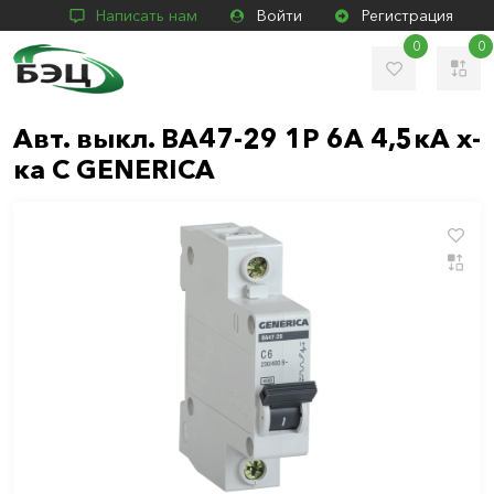
Написать нам
Войти
Регистрация
0
0
Авт. выкл. ВА47-29 1Р 6А 4,5кА х-
ка С GENERICA