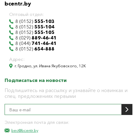
bcentr.by
Оптовый отдел:
8 (0152)
555-103
8 (0152)
555-104
8 (0152)
555-105
8 (029)
889-46-41
8 (044)
741-46-41
8 (0152)
654-888
Адрес:
г. Гродно, ул. Ивана Якубовского, 12К
Подписаться на новости
Подпишитесь на рассылку и узнавайте о новинках и
спец. предложениях первыми
Электронная почта для связи:
bec@bcentr.by