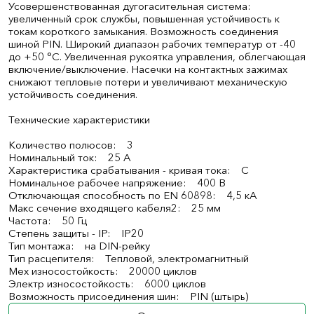
Усовершенствованная дугогасительная система:
увеличенный срок службы, повышенная устойчивость к
токам короткого замыкания. Возможность соединения
шиной PIN. Широкий диапазон рабочих температур от -40
до +50 °С. Увеличенная рукоятка управления, облегчающая
включение/выключение. Насечки на контактных зажимах
снижают тепловые потери и увеличивают механическую
устойчивость соединения.
Технические характеристики
Количество полюсов: 3
Номинальный ток: 25 А
Характеристика срабатывания - кривая тока: C
Номинальное рабочее напряжение: 400 В
Отключающая способность по EN 60898: 4,5 кА
Макс сечение входящего кабеля2: 25 мм
Частота: 50 Гц
Степень защиты - IP: IP20
Тип монтажа: на DIN-рейку
Тип расцепителя: Тепловой, электромагнитный
Мех износостойкость: 20000 циклов
Электр износостойкость: 6000 циклов
Возможность присоединения шин: PIN (штырь)