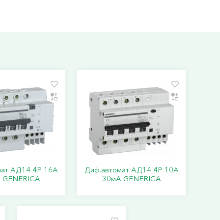
мат АД14 4Р 16А
Диф.автомат АД14 4Р 10А
 GENERICA
30мА GENERICA