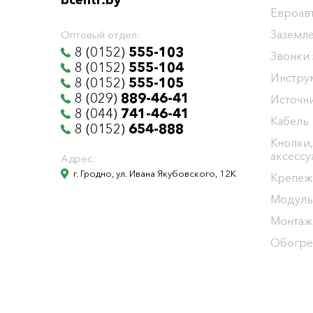
bcentr.by
Евроав
Заземл
Оптовый отдел:
8 (0152)
555-103
Звонки
8 (0152)
555-104
Инстру
8 (0152)
555-105
8 (029)
889-46-41
Источни
8 (044)
741-46-41
Кабель
8 (0152)
654-888
Кнопки,
аксесс
Адрес:
г. Гродно, ул. Ивана Якубовского, 12К
Крепеж
Модуль
Монтаж
Обогре
Общество с ограниченной ответственностью "БелЭне
Юридический адрес г. Гродно ул. И.Якубовского 12 к т
УНП 591001655