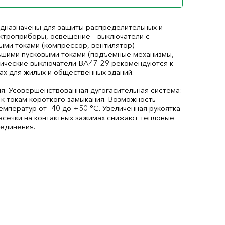
дназначены для защиты распределительных и
ектроприборы, освещение – выключатели с
ыми токами (компрессор, вентилятор) –
льшими пусковыми токами (подъемные механизмы,
атические выключатели ВА47-29 рекомендуются к
х для жилых и общественных зданий.
ия. Усовершенствованная дугогасительная система:
 к токам короткого замыкания. Возможность
мператур от -40 до +50 °С. Увеличенная рукоятка
асечки на контактных зажимах снижают тепловые
оединения.