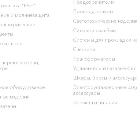
Предохранители
томатика "F&F"
Провода, шнуры
ение и молниезащита
Светотехнические издели
 электрические
Силовые разъёмы
менты
Системы для прокладки к
ки света
Счетчики
Трансформаторы
 переключатели,
уары
Удлинители и сетевые фи
Шкафы, боксы и аксессуар
ное оборудование
Электроустановочные изд
аксессуары
ные изделия
Элементы питания
ватели
ргоЦентр"
ел: 8(0152) 555-104