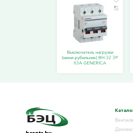
Выключатель нагрузки
(мини-рубильник) ВН-32 3Р
63А GENERICA
Катало
Вентиля
Диэлек