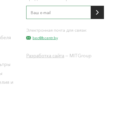
я
Электронная почта для связи:
абеля
bec@bcentr.by
Разработка сайта
— MITGroup
льтры
ы
елия и