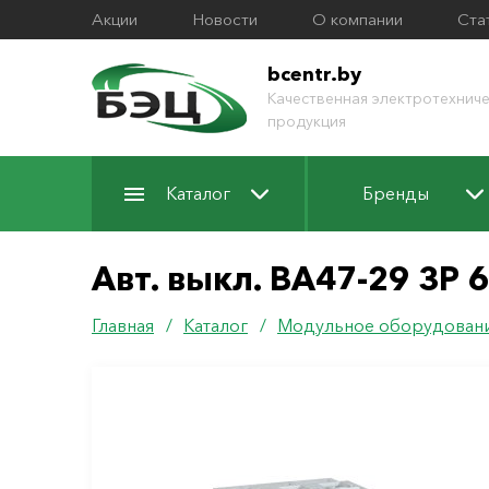
Акции
Новости
О компании
Ста
bcentr.by
Качественная электротехниче
продукция
Каталог
Бренды
Авт. выкл. ВА47-29 3Р 
Главная
/
Каталог
/
Модульное оборудован