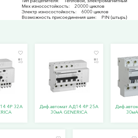
Тип расцепителя: Тепловой, электромагнитный
Мех износостойкость: 20000 циклов
Электр износостойкость: 6000 циклов
Возможность присоединения шин: PIN (штырь)
14 4Р 32А
Диф.автомат АД14 4Р 25А
Диф.авто
ERICA
30мА GENERICA
30мА