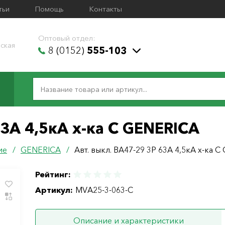
тьи
Помощь
Контакты
Оптовый отдел:
ская
8 (0152)
555-103
63А 4,5кА х-ка С GENERICA
ие
/
GENERICA
/
Авт. выкл. ВА47-29 3Р 63А 4,5кА х-ка 
Рейтинг:
Артикул:
MVA25-3-063-C
Описание и характеристики