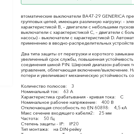
втоматические выключатели ВА47-29 GENERICA пре
групповых цепей, имеющих различную нагрузку: – эл
характеристикой В, – двигатели с небольшими пусков
выключатели с характеристикой C, – двигатели с бо
насосы) – выключатели с характеристикой D. Автом
применению в вводно-распределительных устройства
Два типа защиты от перегрузки и короткого замыкан
увеличенный срок службы, повышенная устойчивость
соединения шиной PIN. Широкий диапазон рабочих те
управления, облегчающая включение/выключение. Н
потери и увеличивают механическую устойчивость с
Количество полюсов: 3
Номинальный ток: 63 А
Характеристика срабатывания - кривая тока: C
Номинальное рабочее напряжение: 400 В
Отключающая способность по EN 60898: 4,5 кА
Макс сечение входящего кабеля2: 25 мм
Частота: 50 Гц
Степень защиты - IP: IP20
Тип монтажа: на DIN-рейку