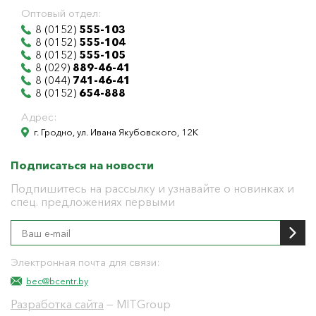
Оптовый отдел:
8 (0152)
555-103
8 (0152)
555-104
8 (0152)
555-105
8 (029)
889-46-41
8 (044)
741-46-41
8 (0152)
654-888
Адрес:
г. Гродно, ул. Ивана Якубовского, 12К
Подписаться на новости
Подпишитесь на рассылку и узнавайте о новинках и
спец. предложениях первыми
Электронная почта для связи:
bec@bcentr.by
Разработка сайта
— MITGroup