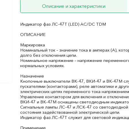
Описание и характеристики
Индикатор фаз ЛС-47Т (LED) AC/DC TDM
ОПИСАНИЕ
Маркировка
Номинальный ток – значение тока в амперах (А), кот
долго без отключения цепи.
Номинальное напряжение – напряжение переменного т
нормальных условиях.
Назначение
Кнопочные выключатели ВК-47, ВКИ-47 и ВК-47М сл
пускателями (контакторами), реле автоматики и дру
электрических цепях переменного тока напряжением
Управление контактором для включения и отключения
ВКИ-47 и ВК-47М оснащены светодиодным индикатор
Сигнальные лампы ЛС-47 и ЛСК-47 со светодиодной 
состояния задействованной электрической цепи.
Индикатор фаз ЛС-47Т служит для световой индикаци
Применение