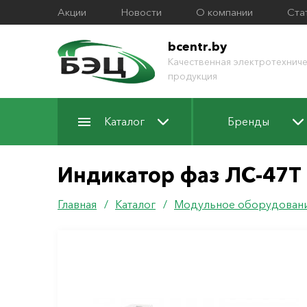
Акции
Новости
О компании
Ста
bcentr.by
Качественная электротехниче
продукция
Каталог
Бренды
Индикатор фаз ЛС-47Т
Главная
/
Каталог
/
Модульное оборудован