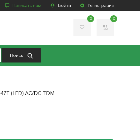
Написать нам
Войти
Регистрация
0
0
Поиск
-47Т (LED) AC/DC TDM