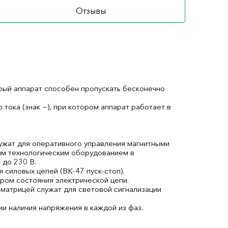
Отзывы
орый аппарат способен пропускать бесконечно
ока (знак ~), при котором аппарат работает в
ужат для оперативного управления магнитными
гим технологическим оборудованием в
 до 230 В.
 силовых цепей (ВК-47 пуск-стоп).
ом состояния электрической цепи.
матрицей служат для световой сигнализации
и наличия напряжения в каждой из фаз.