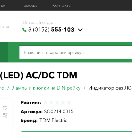
тьи
Помощь
Контакты
Оптовый отдел:
ская
8 (0152)
555-103
 (LED) AC/DC TDM
ие
/
Лампы и кнопки на DIN-рейку
/
Индикатор фаз ЛС
Рейтинг:
Артикул:
SQ0214-0015
Бренд:
TDM Electric