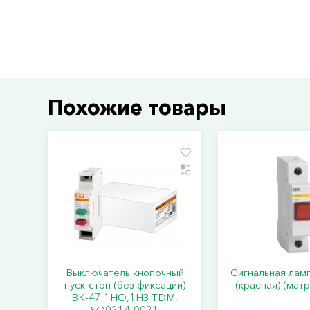
Похожие товары
Выключатель кнопочный
Сигнальная лам
пуск-стоп (без фиксации)
(красная) (мат
ВК-47 1НО,1НЗ TDM,
SQ0214-0021