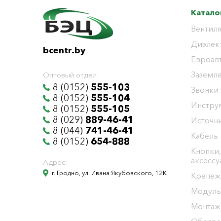
Катало
Вентиля
Диэлек
bcentr.by
Евроав
Заземл
Оптовый отдел:
8 (0152)
555-103
Звонки
8 (0152)
555-104
Инстру
8 (0152)
555-105
8 (029)
889-46-41
Источни
8 (044)
741-46-41
Кабель
8 (0152)
654-888
Кнопки,
аксесс
Адрес:
г. Гродно, ул. Ивана Якубовского, 12К
Крепеж
Модуль
Монтаж