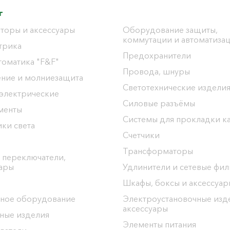
г
торы и аксессуары
Оборудование защиты,
коммутации и автоматиза
трика
Предохранители
томатика "F&F"
Провода, шнуры
ение и молниезащита
Светотехнические издели
 электрические
Силовые разъёмы
менты
Системы для прокладки к
ки света
Счетчики
Трансформаторы
 переключатели,
уары
Удлинители и сетевые фи
Шкафы, боксы и аксессуар
ное оборудование
Электроустановочные изд
аксессуары
ные изделия
Элементы питания