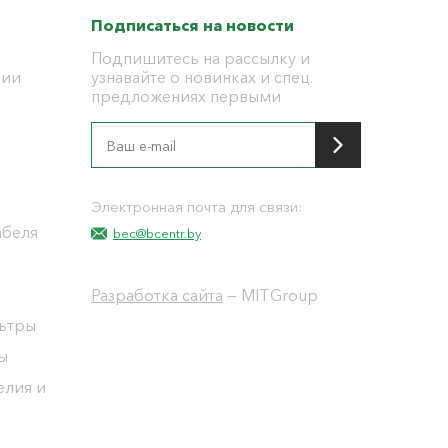
Подписаться на новости
Подпишитесь на рассылку и
ции
узнавайте о новинках и спец.
предложениях первыми
я
Электронная почта для связи:
абеля
bec@bcentr.by
Разработка сайта
— MITGroup
льтры
ы
елия и