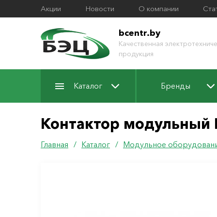
Акции
Новости
О компании
Ста
bcentr.by
Качественная электротехниче
продукция
Каталог
Бренды
Контактор модульный 
Главная
/
Каталог
/
Модульное оборудован