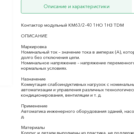
Описание и характеристики
Контактор модульный КМ63/2-40 1НО 1НЗ TDM
ОПИСАНИЕ
Маркировка
Номинальный ток – значение тока в амперах (А), кот
долго без отключения цепи.
Номинальное напряжение – напряжение переменного т
нормальных условиях.
Назначение
Коммутация слабоиндуктивных нагрузок с номинальн
автоматизации и управления различных технологичес
кондиционирования, вентиляции и т. д.
Применение
Автоматика инженерного оборудования зданий, насос
д.
Материалы
Корпус и детали выполнены из пластика, не поддер