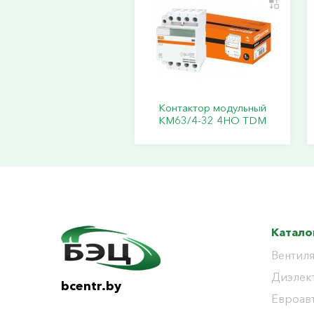
Контактор модульный
КМ63/4-32 4НО TDM
Катало
Вентиля
Диэлек
bcentr.by
Евроав