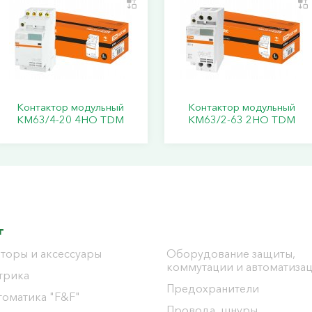
Контактор модульный
Контактор модульный
КМ63/4-20 4НО TDM
КМ63/2-63 2НО TDM
г
торы и аксессуары
Оборудование защиты,
коммутации и автоматиза
трика
Предохранители
томатика "F&F"
Провода, шнуры