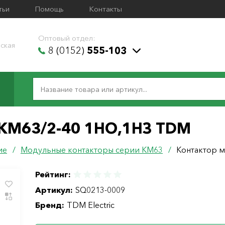
тьи
Помощь
Контакты
Оптовый отдел:
ская
8 (0152)
555-103
КМ63/2-40 1НО,1НЗ TDM
ие
/
Модульные контакторы серии КМ63
/
Контактор 
Рейтинг:
Артикул:
SQ0213-0009
Бренд:
TDM Electric