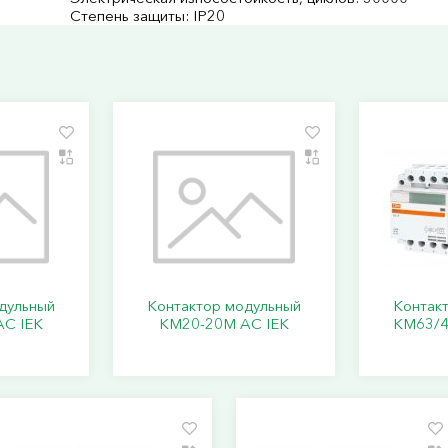
Степень защиты: IP20
дульный
Контактор модульный
Контак
C IEK
КМ20-20М AC IEK
КМ63/4