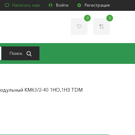
Написать нам
Войти
Регистрация
0
0
Поиск
модульный КМ63/2-40 1НО,1НЗ TDM