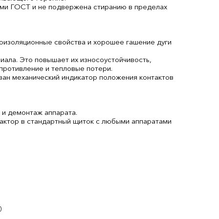
ями ГОСТ и не подвержена стиранию в пределах
оизоляционные свойства и хорошее гашение дуги
ала. Это повышает их износоустойчивость,
противление и тепловые потери.
ван механический индикатор положения контактов
 и демонтаж аппарата.
актор в стандартный щиток с любыми аппаратами
0
0