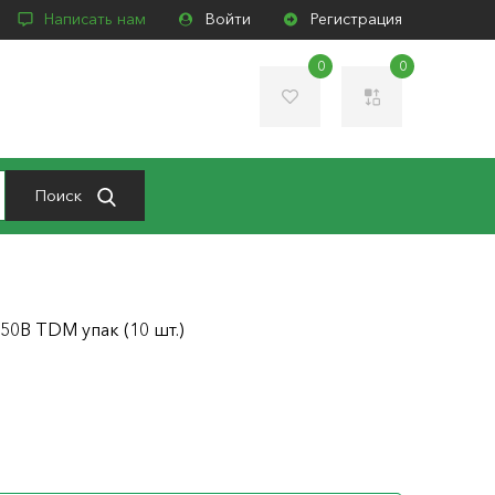
Написать нам
Войти
Регистрация
0
0
Поиск
50В TDM упак (10 шт.)