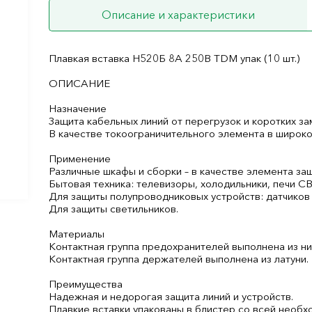
Описание и характеристики
Плавкая вставка Н520Б 8А 250В TDM упак (10 шт.)
ОПИСАНИЕ
Назначение
Защита кабельных линий от перегрузок и коротких за
В качестве токоограничительного элемента в широко
Применение
Различные шкафы и сборки – в качестве элемента за
Бытовая техника: телевизоры, холодильники, печи СВЧ
Для защиты полупроводниковых устройств: датчиков 
Для защиты светильников.
Материалы
Контактная группа предохранителей выполнена из н
Контактная группа держателей выполнена из латуни.
Преимущества
Надежная и недорогая защита линий и устройств.
Плавкие вставки упакованы в блистер со всей необ