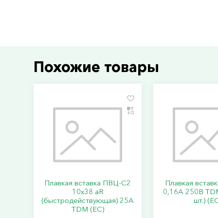
Похожие товары
Плавкая вставка ПВЦ-С2
Плавкая встав
10х38 aR
0,16А 250В TDM
(быстродействующая) 25А
шт.) (Е
TDM (ЕС)