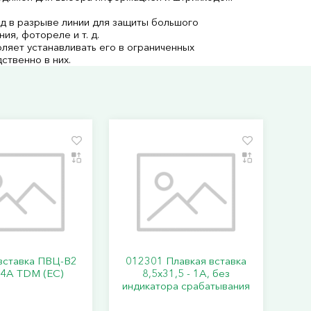
 в разрыве линии для защиты большого
ия, фотореле и т. д.
яет устанавливать его в ограниченных
ственно в них.
вставка ПВЦ-В2
012301 Плавкая вставка
 4А TDM (ЕС)
8,5х31,5 - 1А, без
индикатора срабатывания