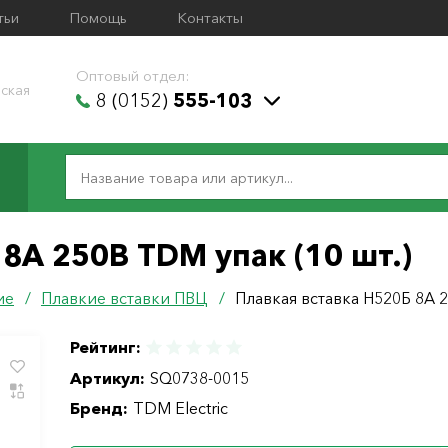
тьи
Помощь
Контакты
Оптовый отдел:
ская
8 (0152)
555-103
8А 250В TDM упак (10 шт.)
ие
/
Плавкие вставки ПВЦ
/
Плавкая вставка Н520Б 8А 2
Рейтинг:
Артикул:
SQ0738-0015
Бренд:
TDM Electric