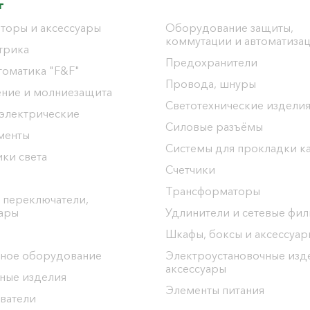
г
торы и аксессуары
Оборудование защиты,
коммутации и автоматиза
трика
Предохранители
томатика "F&F"
Провода, шнуры
ение и молниезащита
Светотехнические издели
 электрические
Силовые разъёмы
менты
Системы для прокладки к
ки света
Счетчики
Трансформаторы
 переключатели,
уары
Удлинители и сетевые фи
Шкафы, боксы и аксессуар
ное оборудование
Электроустановочные изд
аксессуары
ные изделия
Элементы питания
ватели