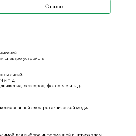
Отзывы
мыканий.
м спектре устройств.
щиты линий.
 и т. д.
движения, сенсоров, фотореле и т. д.
икелированной электротехнической меди.
ходимой для выбора информацией и штрихкодом