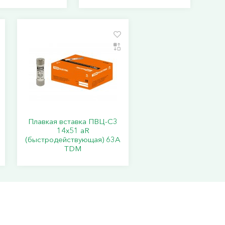
Плавкая вставка ПВЦ-С3
14х51 аR
(быстродействующая) 63А
TDM