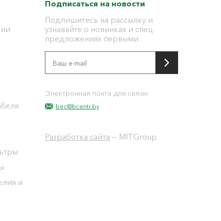
Подписаться на новости
Подпишитесь на рассылку и
ции
узнавайте о новинках и спец.
предложениях первыми
я
Электронная почта для связи:
абеля
bec@bcentr.by
Разработка сайта
— MITGroup
льтры
ы
елия и