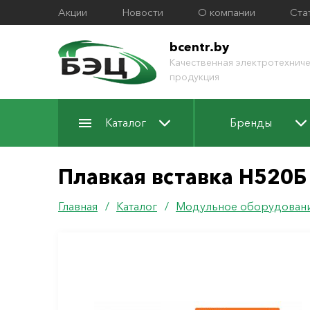
Акции
Новости
О компании
Ста
bcentr.by
Качественная электротехниче
продукция
Каталог
Бренды
Плавкая вставка Н520Б 
Главная
/
Каталог
/
Модульное оборудован