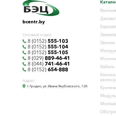
Катало
Вентиля
Диэлек
bcentr.by
Евроав
Заземл
Оптовый отдел:
8 (0152)
555-103
Звонки
8 (0152)
555-104
Инстру
8 (0152)
555-105
8 (029)
889-46-41
Источни
8 (044)
741-46-41
Кабель
8 (0152)
654-888
Кнопки,
аксесс
Адрес:
г. Гродно, ул. Ивана Якубовского, 12К
Крепеж
Модуль
Монтаж
Обогре