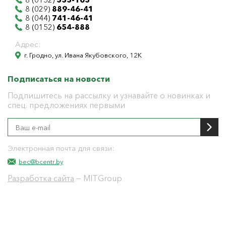
8 (029)
889-46-41
8 (044)
741-46-41
8 (0152)
654-888
Адрес:
г. Гродно, ул. Ивана Якубовского, 12К
Подписаться на новости
Подпишитесь на рассылку и узнавайте о новинках и
спец. предложениях первыми
Электронная почта для связи:
bec@bcentr.by
Разработка сайта
— MITGroup
Общество с ограниченной ответственностью
"БелЭнергоЦентр"
Юридический адрес г. Гродно ул. И.Якубовского 12 к
тел: 8(0152) 555-104