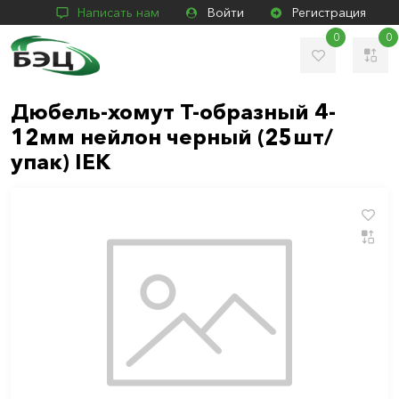
Написать нам
Войти
Регистрация
0
0
Дюбель-хомут Т-образный 4-
12мм нейлон черный (25шт/
упак) IEK