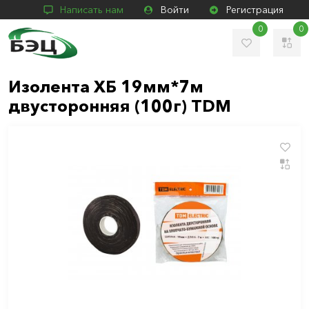
Написать нам
Войти
Регистрация
0
0
Изолента ХБ 19мм*7м
двусторонняя (100г) TDM