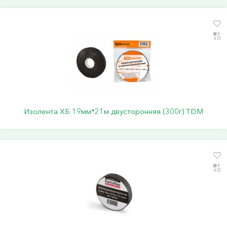
Изолента ХБ 19мм*21м двусторонняя (300г) TDM