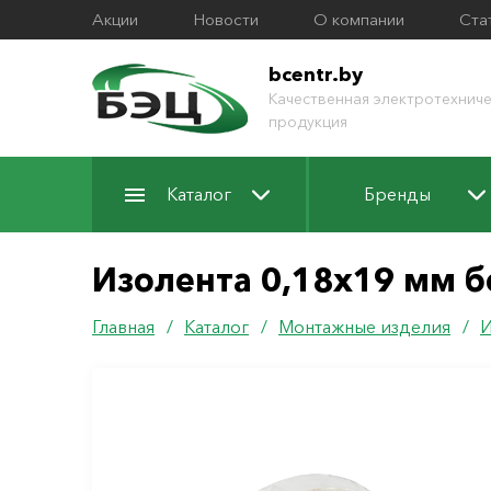
Акции
Новости
О компании
Ста
bcentr.by
Качественная электротехниче
продукция
Каталог
Бренды
Изолента 0,18х19 мм б
Главная
/
Каталог
/
Монтажные изделия
/
И