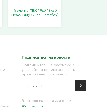
Изолента ПВХ 19х0.18х20
Heavy Duty синяя (Fortisflex)
Подписаться на новости
Подпишитесь на рассылку и
ции
узнавайте о новинках и спец.
предложениях первыми
я
Электронная почта для связи:
абеля
bec@bcentr.by