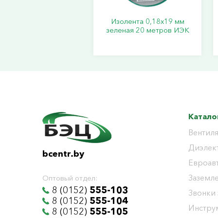
Изолента 0,18х19 мм
зеленая 20 метров ИЭК
Катало
Вентиля
Диэлек
bcentr.by
Евроав
Заземл
Оптовый отдел:
8 (0152)
555-103
Звонки
8 (0152)
555-104
Инстру
8 (0152)
555-105