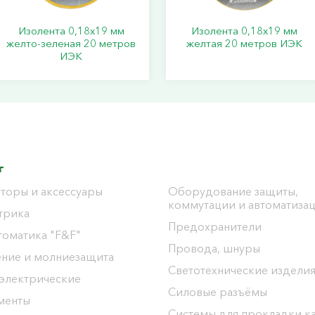
Изолента 0,18х19 мм
Изолента 0,18х19 мм
желто-зеленая 20 метров
желтая 20 метров ИЭК
ИЭК
г
торы и аксессуары
Оборудование защиты,
коммутации и автоматиза
трика
Предохранители
томатика "F&F"
Провода, шнуры
ение и молниезащита
Светотехнические издели
 электрические
Силовые разъёмы
менты
Системы для прокладки к