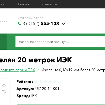
тьи
Помощь
Контакты
Оптовый отдел:
ская
8 (0152)
555-103
елая 20 метров ИЭК
золента серии ПВХ
/
Изолента 0,18х19 мм белая 20 ме
Рейтинг:
Артикул:
UIZ-20-10-K01
Бренд:
IEK