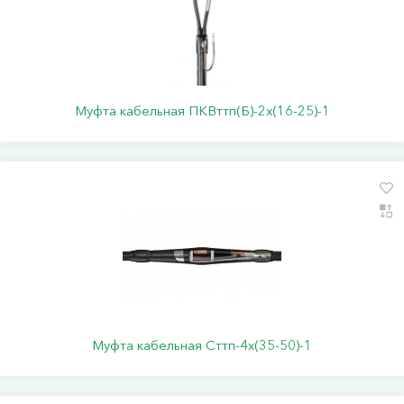
Муфта кабельная ПКВттп(Б)-2х(16-25)-1
Муфта кабельная Сттп-4х(35-50)-1