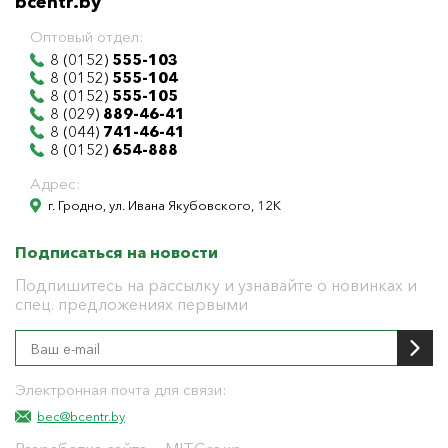
bcentr.by
Оптовый отдел:
8 (0152)
555-103
8 (0152)
555-104
8 (0152)
555-105
8 (029)
889-46-41
8 (044)
741-46-41
8 (0152)
654-888
Адрес:
г. Гродно, ул. Ивана Якубовского, 12К
Подписаться на новости
Подпишитесь на рассылку и узнавайте о новинках и
спец. предложениях первыми
Электронная почта для связи:
bec@bcentr.by