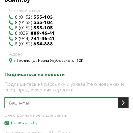
bcentr.by
Оптовый отдел:
8 (0152)
555-103
8 (0152)
555-104
8 (0152)
555-105
8 (029)
889-46-41
8 (044)
741-46-41
8 (0152)
654-888
Адрес:
г. Гродно, ул. Ивана Якубовского, 12К
Подписаться на новости
Подпишитесь на рассылку и узнавайте о новинках и
спец. предложениях первыми
Электронная почта для связи:
bec@bcentr.by
Разработка сайта
— MITGroup