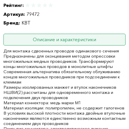
Рейтинг:
Артикул:
79472
Бренд:
КВТ
Описание и характеристики
Для монтажа сдвоенных проводов одинакового сечения
Предназначены для оконцевания методом опрессовки
многожильных медных проводников. Трансформируют
концы многожильных проводов в монолитные штифты
Современная альтернатива обязательному облуживанию
концов многожильных проводников при подсоединении к
клеммам
Размеры изолированных манжет и втулок наконечников
НШВИ(2) рассчитаны для одновременного монтажа и
подключения двух проводников
Материал коннектора: медь марки М1
Материал изоляции: полипропилен, не содержит галогенов
В условиях высокой плотности монтажа двойные втулочные
наконечники являются единственно возможным контактным
соединением двух проводников
Покрытие коннектора: электролитическое лужение