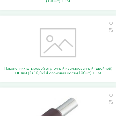
(100шт) TDM
Наконечник штыревой втулочный изолированный (двойной)
НШвИ (2) 10,0х14 слоновая кость(100шт) TDM