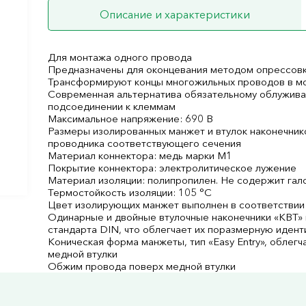
Описание и характеристики
Для монтажа одного провода
Предназначены для оконцевания методом опрессовк
Трансформируют концы многожильных проводов в м
Современная альтернатива обязательному облужива
подсоединении к клеммам
Максимальное напряжение: 690 В
Размеры изолированных манжет и втулок наконечни
проводника соответствующего сечения
Материал коннектора: медь марки М1
Покрытие коннектора: электролитическое лужение
Материал изоляции: полипропилен. Не содержит гал
Термостойкость изоляции: 105 °C
Цвет изолирующих манжет выполнен в соответствии 
Одинарные и двойные втулочные наконечники «КВТ»
стандарта DIN, что облегчает их поразмерную иден
Коническая форма манжеты, тип «Easy Entry», облег
медной втулки
Обжим провода поверх медной втулки