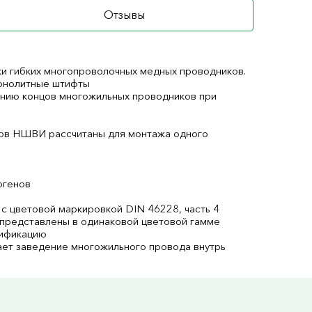
Отзывы
и гибких многопроволочных медных проводников.
онолитные штифты
нию концов многожильных проводников при
ков НШВИ рассчитаны для монтажа одного
огенов
с цветовой маркировкой DIN 46228, часть 4
 представлены в одинаковой цветовой гамме
тификацию
чает заведение многожильного провода внутрь