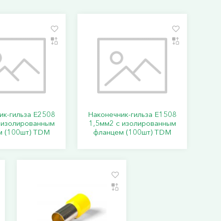
ик-гильза Е2508
Наконечник-гильза Е1508
 изолированным
1,5мм2 с изолированным
м (100шт) TDM
фланцем (100шт) TDM