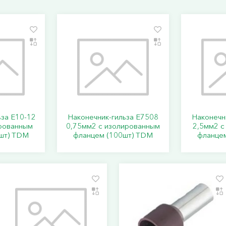
ьза Е10-12
Наконечник-гильза Е7508
Наконечн
рованным
0,75мм2 с изолированным
2,5мм2 с
шт) TDM
фланцем (100шт) TDM
фланце