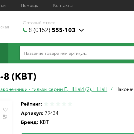
тьи
Помощь
Контакты
Оптовый отдел:
ская
8 (0152)
555-103
8 (КВТ)
аконечники - гильзы серии Е, НШвИ (2), НШвН
/
Наконеч
Рейтинг:
Артикул:
79434
Бренд:
КВТ