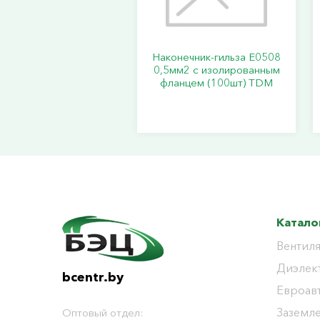
Наконечник-гильза Е0508
0,5мм2 с изолированным
фланцем (100шт) TDM
Катало
Вентиля
Диэлек
bcentr.by
Евроав
Заземл
Оптовый отдел: