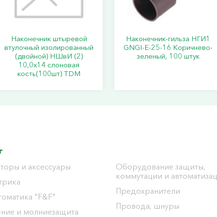
Наконечник штыревой
Наконечник-гильза НГИ1
втулочный изолированный
GNGI-E-25-16 Коричнево-
(двойной) НШвИ (2)
зеленый, 100 штук
10,0х14 слоновая
кость(100шт) TDM
г
торы и аксессуары
Оборудование защиты,
коммутации и автоматиза
трика
Предохранители
томатика "F&F"
Провода, шнуры
ение и молниезащита