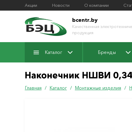
Акции
Новости
О компании
Ста
bcentr.by
Качественная электротехниче
продукция
Каталог
Бренды
Наконечник НШВИ 0,34-
Главная
/
Каталог
/
Монтажные изделия
/
Н