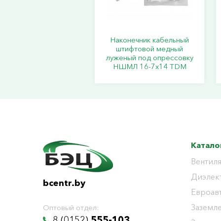
Наконечник кабельный
штифтовой медный
луженый под опрессовку
НШМЛ 16-7x14 TDM
Катало
Вентиля
Диэлек
bcentr.by
Евроав
Заземл
Оптовый отдел:
8 (0152)
555-103