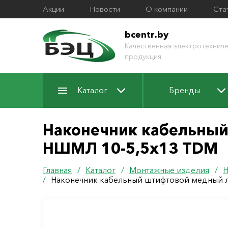
Акции
Новости
О компании
Ста
bcentr.by
Качественная электротехниче
продукция
Каталог
Бренды
Наконечник кабельный
НШМЛ 10-5,5х13 TDM
Главная
/
Каталог
/
Монтажные изделия
/
Н
/
Наконечник кабельный штифтовой медный 