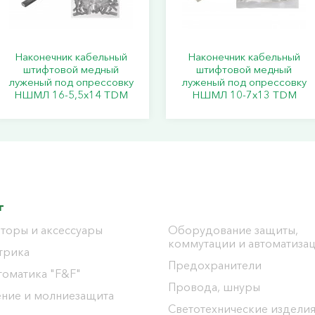
Наконечник кабельный
Наконечник кабельный
штифтовой медный
штифтовой медный
луженый под опрессовку
луженый под опрессовку
НШМЛ 16-5,5х14 TDM
НШМЛ 10-7x13 TDM
г
торы и аксессуары
Оборудование защиты,
коммутации и автоматиза
трика
Предохранители
томатика "F&F"
Провода, шнуры
ение и молниезащита
Светотехнические издели