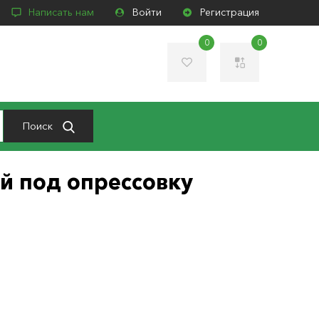
Написать нам
Войти
Регистрация
0
0
Поиск
й под опрессовку