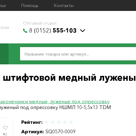
тьи
Помощь
Контакты
Оптовый отдел:
ская
8 (0152)
555-103
 штифтовой медный лужены
аконечники медные, луженые под опрессовку
луженый под опрессовку НШМЛ 10-5,5х13 TDM
Рейтинг:
Артикул:
SQ0570-0009