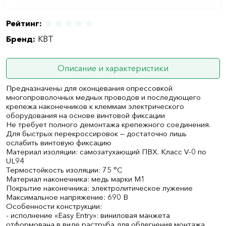
Рейтинг:
Бренд:
КВТ
Описание и характеристики
Предназначены для оконцевания опрессовкой
многопроволочных медных проводов и последующего
крепежа наконечников к клеммам электрического
оборудования на основе винтовой фиксации
Не требует полного демонтажа крепежного соединения.
Для быстрых перекроссировок — достаточно лишь
ослабить винтовую фиксацию
Материал изоляции: самозатухающий ПВХ. Класс V-0 по
UL94
Термостойкость изоляции: 75 °C
Материал наконечника: медь марки М1
Покрытие наконечника: электролитическое лужение
Максимальное напряжение: 690 В
Особенности конструкции:
- исполнение «Easy Entry»: виниловая манжета
отформована в виде раструба для облегчения монтажа