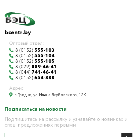
bcentr.by
Оптовый отдел:
8 (0152)
555-103
8 (0152)
555-104
8 (0152)
555-105
8 (029)
889-46-41
8 (044)
741-46-41
8 (0152)
654-888
Адрес:
г. Гродно, ул. Ивана Якубовского, 12К
Подписаться на новости
Подпишитесь на рассылку и узнавайте о новинках и
спец. предложениях первыми