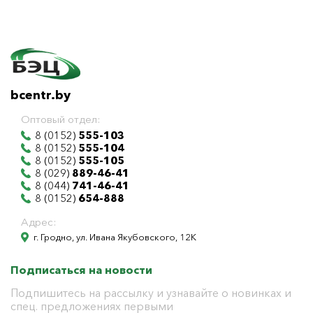
bcentr.by
Оптовый отдел:
8 (0152)
555-103
8 (0152)
555-104
8 (0152)
555-105
8 (029)
889-46-41
8 (044)
741-46-41
8 (0152)
654-888
Адрес:
г. Гродно, ул. Ивана Якубовского, 12К
Подписаться на новости
Подпишитесь на рассылку и узнавайте о новинках и
спец. предложениях первыми