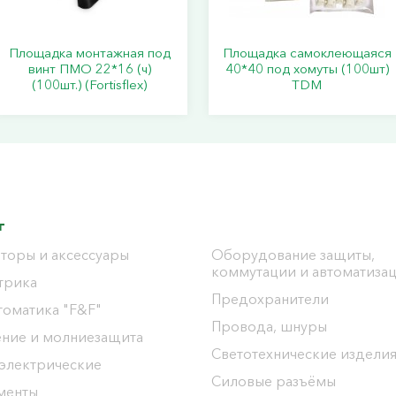
Площадка монтажная под
Площадка самоклеющаяся
винт ПМО 22*16 (ч)
40*40 под хомуты (100шт)
(100шт.) (Fortisflex)
TDM
г
торы и аксессуары
Оборудование защиты,
коммутации и автоматиза
трика
Предохранители
томатика "F&F"
Провода, шнуры
ение и молниезащита
Светотехнические издели
 электрические
Силовые разъёмы
менты