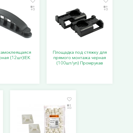
самоклеящаяся
Площадка под стяжку для
рная (12шт)IEK
прямого монтажа черная
(100шт/уп) Промрукав