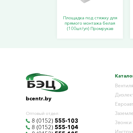
Площадка под стяжку для
прямого монтажа белая
(100шт/уп) Промрукав
Катало
Вентиля
Диэлек
bcentr.by
Евроав
Заземл
Оптовый отдел:
8 (0152)
555-103
Звонки
8 (0152)
555-104
Инстру