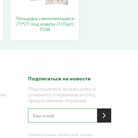
Площадка самоклеющаяся
25*25 под хомуты (100шт)
TDM
Подписаться на новости
Подпишитесь на рассылку и
ции
узнавайте о новинках и спец.
предложениях первыми
я
Электронная почта для связи: