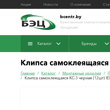
Акции
Новости
О компании
Ста
bcentr.by
Качественная электротехниче
продукция
Каталог
Бренды
Клипса самоклеящаяся 
Главная
/
Каталог
/
Монтажные изделия
/
П
/
Клипса самоклеящаяся КС-3 черная (12шт) IE