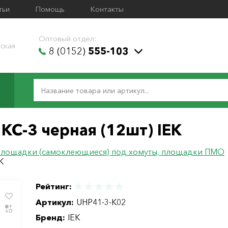
тьи
Помощь
Контакты
Оптовый отдел:
ская
8 (0152)
555-103
КС-3 черная (12шт) IEK
лощадки (самоклеющиеся) под хомуты, площадки ПМО
K
Рейтинг:
Артикул:
UHP41-3-K02
Бренд:
IEK