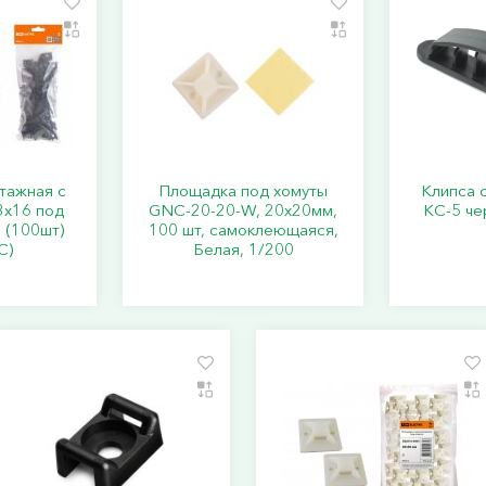
тажная с
Площадка под хомуты
Клипса 
3х16 под
GNC-20-20-W, 20x20мм,
КС-5 че
 (100шт)
100 шт, самоклеющаяся,
С)
Белая, 1/200