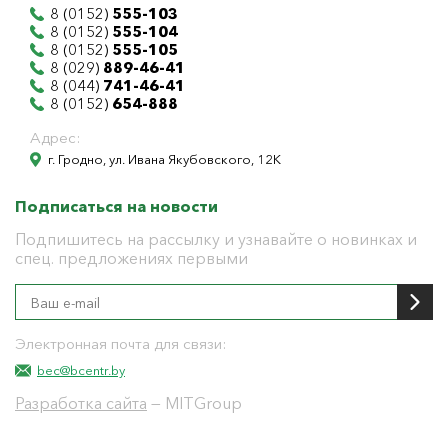
8 (0152)
555-103
8 (0152)
555-104
8 (0152)
555-105
8 (029)
889-46-41
8 (044)
741-46-41
8 (0152)
654-888
Адрес:
г. Гродно, ул. Ивана Якубовского, 12К
Подписаться на новости
Подпишитесь на рассылку и узнавайте о новинках и
спец. предложениях первыми
Электронная почта для связи:
bec@bcentr.by
Разработка сайта
— MITGroup
Общество с ограниченной ответственностью