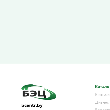
Катало
Вентиля
Диэлек
bcentr.by
Евроав