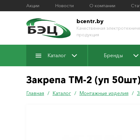
Акции
Новости
О компании
Ста
bcentr.by
Качественная электротехниче
продукция
Каталог
Бренды
Закрепа ТМ-2 (уп 50шт
Главная
/
Каталог
/
Монтажные изделия
/
З