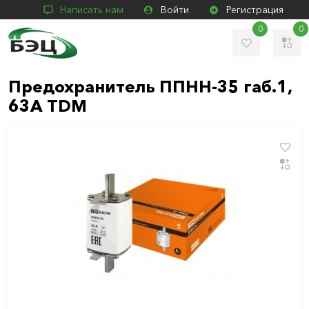
Написать нам
Войти
Регистрация
0
0
Предохранитель ППНН-35 габ.1,
63А TDM