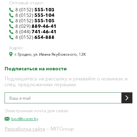
Оптовый отдел:
8 (0152)
555-103
8 (0152)
555-104
8 (0152)
555-105
8 (029)
889-46-41
8 (044)
741-46-41
8 (0152)
654-888
Адрес:
г. Гродно, ул. Ивана Якубовского, 12К
Подписаться на новости
Подпишитесь на рассылку и узнавайте о новинках и
спец. предложениях первыми
Электронная почта для связи:
bec@bcentr.by
Разработка сайта
— MITGroup