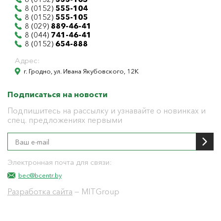
8 (0152)
555-104
8 (0152)
555-105
8 (029)
889-46-41
8 (044)
741-46-41
8 (0152)
654-888
Адрес:
г. Гродно, ул. Ивана Якубовского, 12К
Подписаться на новости
Подпишитесь на рассылку и узнавайте о новинках и
спец. предложениях первыми
Электронная почта для связи:
bec@bcentr.by
Разработка сайта
— MITGroup
Общество с ограниченной ответственностью
"БелЭнергоЦентр"