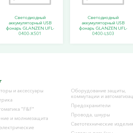
Светодиодный
Светодиодный
аккумуляторный USB
аккумуляторный USB
фонарь GLANZEN UFL-
фонарь GLANZEN UFL-
0400-X501
0400-LS03
г
торы и аксессуары
Оборудование защиты,
коммутации и автоматиза
трика
Предохранители
томатика "F&F"
Провода, шнуры
ение и молниезащита
Светотехнические издели
 электрические