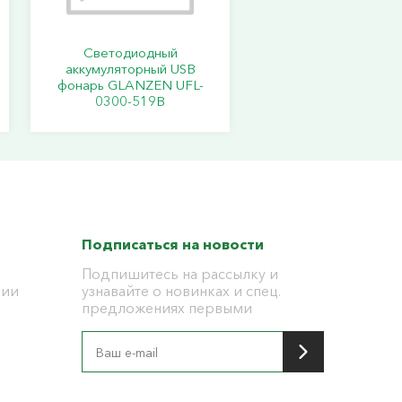
Светодиодный
аккумуляторный USB
фонарь GLANZEN UFL-
0300-519B
Подписаться на новости
Подпишитесь на рассылку и
ции
узнавайте о новинках и спец.
предложениях первыми
я