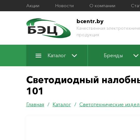
Акции
Новости
О компании
Ста
bcentr.by
Качественная электротехниче
продукция
Каталог
Бренды
Светодиодный налобны
101
Главная
/
Каталог
/
Светотехнические издел